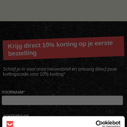
Krijg direct 10% korting op je eerste
bestelling
Schrijf je in voor onze nieuwsbrief en ontvang direct jouw
kortingscode voor 10% korting*
VOORNAAM
*
ACHTERNAAM