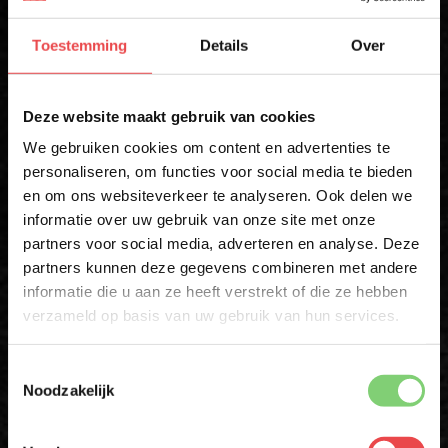
Toestemming
Details
Over
E-MAIL
*
×
Deze website maakt gebruik van cookies
Schrijf mij in
We gebruiken cookies om content en advertenties te
personaliseren, om functies voor social media te bieden
* Alleen voor eerste inschrijvers. Korting niet geldig op afgeprijsde
producten
en om ons websiteverkeer te analyseren. Ook delen we
10% korting op je
informatie over uw gebruik van onze site met onze
eerste bestelling*
partners voor social media, adverteren en analyse. Deze
Download de BBQuality App
Schrijf je in voor onze nieuwsbrief en ontvang direct
partners kunnen deze gegevens combineren met andere
10% korting op jouw eerste bestelling.
informatie die u aan ze heeft verstrekt of die ze hebben
VOORNAAM
*
Altijd als eerste op de hoogte zijn van nieuwe acties,
verzameld op basis van uw gebruik van hun services.
inspiratie en tips om nóg meer uit jouw vlees te halen?
Toestemmingsselectie
Met de BBQuality App voor Android en iOS ontvang je ook
ACHTERNAAM
*
Noodzakelijk
exclusieve App-Only deals die je nergens anders vindt.
Download 'm nu en ontdek het gemak zelf!