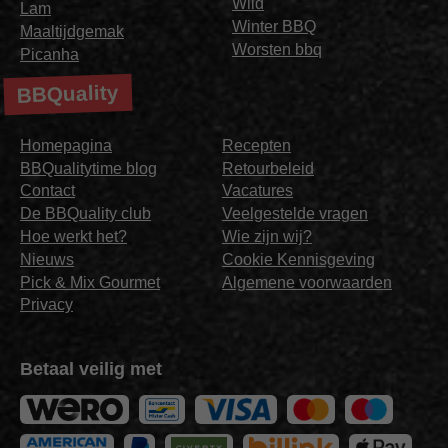
Wild
Lam
Winter BBQ
Maaltijdgemak
Worsten bbq
Picanha
BBQuality
Homepagina
Recepten
BBQualitytime blog
Retourbeleid
Contact
Vacatures
De BBQuality club
Veelgestelde vragen
Hoe werkt het?
Wie zijn wij?
Nieuws
Cookie Kennisgeving
Pick & Mix Gourmet
Algemene voorwaarden
Privacy
Betaal veilig met