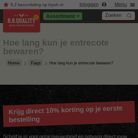
Inloggen
Menu
9,2
beoordeling
op kiyoh.nl
Zoeken
Assortiment
Hoe lang kun je entrecote
bewaren?
Home
Faqs
Hoe lang kun je entrecote bewaren?
Krijg direct 10% korting op je eerste
bestelling
Schrijf je in voor onze nieuwsbrief en ontvang direct jouw