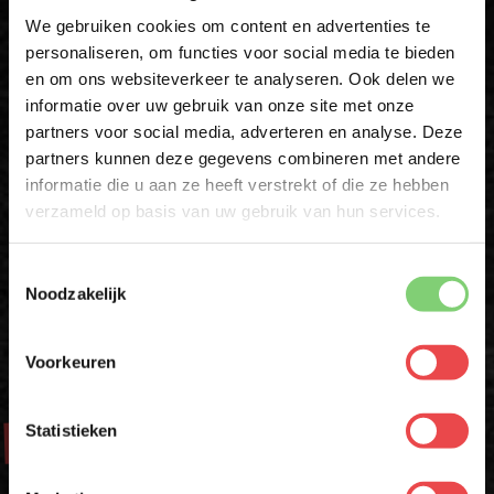
Download de BBQuality App
We gebruiken cookies om content en advertenties te
personaliseren, om functies voor social media te bieden
Altijd als eerste op de hoogte zijn van nieuwe acties,
en om ons websiteverkeer te analyseren. Ook delen we
10% korting op je
inspiratie en tips om nóg meer uit jouw vlees te halen?
informatie over uw gebruik van onze site met onze
eerste bestelling*
partners voor social media, adverteren en analyse. Deze
Schrijf je in voor onze nieuwsbrief en ontvang direct
Met de BBQuality App voor Android en iOS ontvang je ook
partners kunnen deze gegevens combineren met andere
10% korting op jouw eerste bestelling.
exclusieve App-Only deals die je nergens anders vindt.
informatie die u aan ze heeft verstrekt of die ze hebben
VOORNAAM
*
verzameld op basis van uw gebruik van hun services.
Download 'm nu en ontdek het gemak zelf!
Toestemmingsselectie
ACHTERNAAM
*
Noodzakelijk
Voorkeuren
E-MAILADRES
*
Statistieken
Aanbod
Met jouw aanmelding ga je akkoord met onze
algemene
voorwaarden.