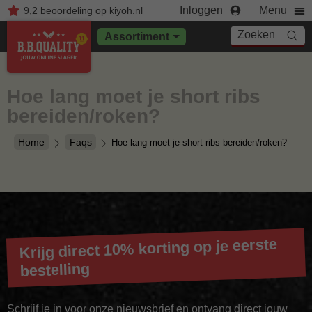
Inloggen
Menu
9,2
beoordeling
op kiyoh.nl
Zoeken
Assortiment
Hoe lang moet je short ribs
bereiden/roken?
Home
Faqs
Hoe lang moet je short ribs bereiden/roken?
Krijg direct 10% korting op je eerste
bestelling
Schrijf je in voor onze nieuwsbrief en ontvang direct jouw