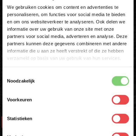
Download de BBQuality App
We gebruiken cookies om content en advertenties te
personaliseren, om functies voor social media te bieden
Altijd als eerste op de hoogte zijn van nieuwe acties,
en om ons websiteverkeer te analyseren. Ook delen we
10% korting op je
inspiratie en tips om nóg meer uit jouw vlees te halen?
informatie over uw gebruik van onze site met onze
eerste bestelling*
partners voor social media, adverteren en analyse. Deze
Schrijf je in voor onze nieuwsbrief en ontvang direct
Met de BBQuality App voor Android en iOS ontvang je ook
partners kunnen deze gegevens combineren met andere
10% korting op jouw eerste bestelling.
exclusieve App-Only deals die je nergens anders vindt.
informatie die u aan ze heeft verstrekt of die ze hebben
VOORNAAM
*
verzameld op basis van uw gebruik van hun services.
Download 'm nu en ontdek het gemak zelf!
Toestemmingsselectie
ACHTERNAAM
*
Noodzakelijk
Voorkeuren
E-MAILADRES
*
Statistieken
Aanbod
Met jouw aanmelding ga je akkoord met onze
algemene
voorwaarden.