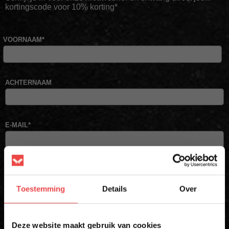
kortingscode voor 10% korting*
VOORNAAM
*
ACHTERNAAM
E-MAIL
*
Schrijf mij in
Toestemming
Details
Over
* Alleen voor eerste inschrijvers. Korting niet geldig op afgeprijsde
producten
×
Deze website maakt gebruik van cookies