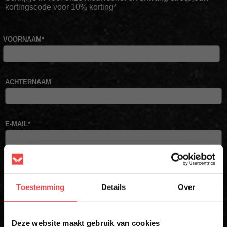
kortingscode voor 10% korting*
VOORNAAM
*
ACHTERNAAM
E-MAIL
*
Schrijf mij in
Toestemming
Details
Over
* Alleen voor eerste inschrijvers. Korting niet geldig op afgeprijsde
producten
×
Deze website maakt gebruik van cookies