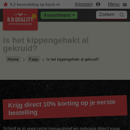
Inloggen
Menu
9,2
beoordeling
op kiyoh.nl
Zoeken
Assortiment
Is het kippengehakt al
gekruid?
Home
Faqs
Is het kippengehakt al gekruid?
Krijg direct 10% korting op je eerste
bestelling
Schrijf je in voor onze nieuwsbrief en ontvang direct jouw