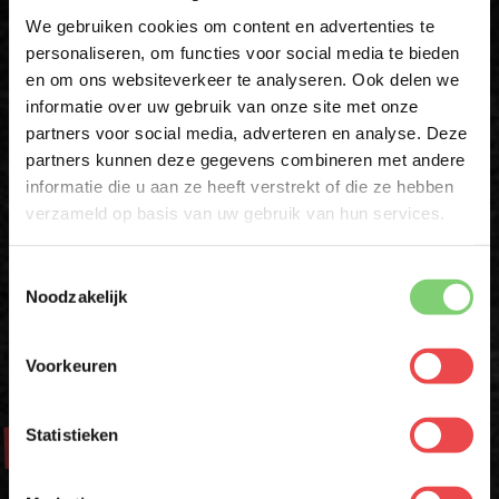
Download de BBQuality App
We gebruiken cookies om content en advertenties te
personaliseren, om functies voor social media te bieden
Altijd als eerste op de hoogte zijn van nieuwe acties,
en om ons websiteverkeer te analyseren. Ook delen we
10% korting op je
inspiratie en tips om nóg meer uit jouw vlees te halen?
informatie over uw gebruik van onze site met onze
eerste bestelling*
partners voor social media, adverteren en analyse. Deze
Schrijf je in voor onze nieuwsbrief en ontvang direct
Met de BBQuality App voor Android en iOS ontvang je ook
partners kunnen deze gegevens combineren met andere
10% korting op jouw eerste bestelling.
exclusieve App-Only deals die je nergens anders vindt.
informatie die u aan ze heeft verstrekt of die ze hebben
VOORNAAM
*
verzameld op basis van uw gebruik van hun services.
Download 'm nu en ontdek het gemak zelf!
Toestemmingsselectie
ACHTERNAAM
*
Noodzakelijk
Voorkeuren
E-MAILADRES
*
Statistieken
Aanbod
Met jouw aanmelding ga je akkoord met onze
algemene
voorwaarden.