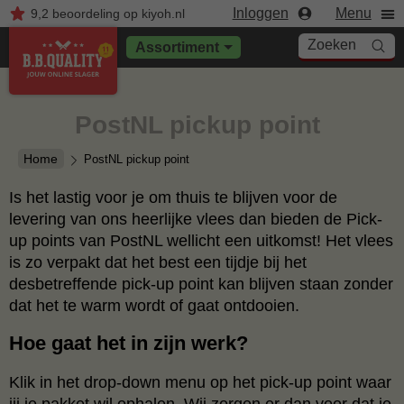
Inloggen
Menu
9,2
beoordeling
op kiyoh.nl
Zoeken
Assortiment
PostNL pickup point
Home
PostNL pickup point
Is het lastig voor je om thuis te blijven voor de
levering van ons heerlijke vlees dan bieden de Pick-
up points van PostNL wellicht een uitkomst! Het vlees
is zo verpakt dat het best een tijdje bij het
desbetreffende pick-up point kan blijven staan zonder
dat het te warm wordt of gaat ontdooien.
Hoe gaat het in zijn werk?
Klik in het drop-down menu op het pick-up point waar
jij je pakket wil ophalen. Wij zorgen er dan voor dat je