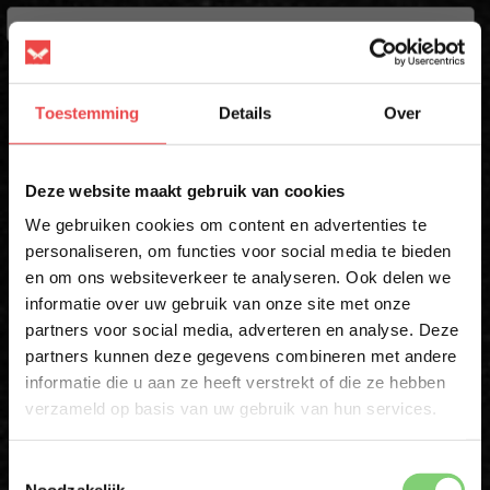
ACHTERNAAM
Toestemming
Details
Over
×
E-MAIL
*
Deze website maakt gebruik van cookies
We gebruiken cookies om content en advertenties te
personaliseren, om functies voor social media te bieden
en om ons websiteverkeer te analyseren. Ook delen we
10% korting op je
Schrijf mij in
informatie over uw gebruik van onze site met onze
eerste bestelling*
* Alleen voor eerste inschrijvers. Korting niet geldig op afgeprijsde
partners voor social media, adverteren en analyse. Deze
producten
Schrijf je in voor onze nieuwsbrief en ontvang direct
partners kunnen deze gegevens combineren met andere
10% korting op jouw eerste bestelling.
informatie die u aan ze heeft verstrekt of die ze hebben
Download de BBQuality App
VOORNAAM
*
verzameld op basis van uw gebruik van hun services.
Toestemmingsselectie
Altijd als eerste op de hoogte zijn van nieuwe acties,
ACHTERNAAM
*
Noodzakelijk