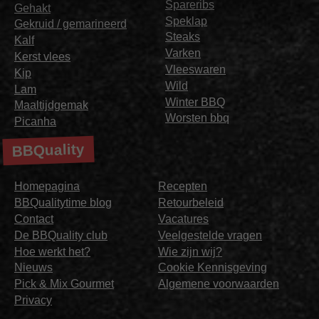
Spareribs
Gehakt
Speklap
Gekruid / gemarineerd
Steaks
Kalf
Varken
Kerst vlees
Vleeswaren
Kip
Wild
Lam
Winter BBQ
Maaltijdgemak
Worsten bbq
Picanha
BBQuality
Homepagina
Recepten
BBQualitytime blog
Retourbeleid
Contact
Vacatures
De BBQuality club
Veelgestelde vragen
Hoe werkt het?
Wie zijn wij?
Nieuws
Cookie Kennisgeving
Pick & Mix Gourmet
Algemene voorwaarden
Privacy