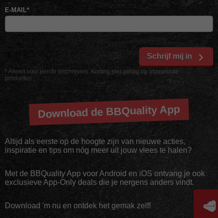
E-MAIL
*
Schrijf mij in
* Alleen voor eerste inschrijvers. Korting niet geldig op afgeprijsde
producten
Download de BBQuality App
Altijd als eerste op de hoogte zijn van nieuwe acties,
inspiratie en tips om nóg meer uit jouw vlees te halen?
Met de BBQuality App voor Android en iOS ontvang je ook
exclusieve App-Only deals die je nergens anders vindt.
🥩
Download 'm nu en ontdek het gemak zelf!