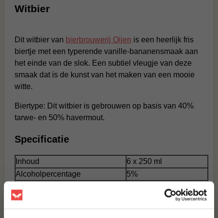
Witbier
Dit witbier van
bierbrouwerij Oijen
is een heerlijk fris
biertje met een typerende vanille-bananensmaak aan
het einde van de slok. Een subtiel vleugje van deze
smaak dat is de kunst van het maken van een mooie
witte.
Biertype: Dit witbier is gebrouwen op basis van 40%
tarwe- en 50% havermout.
Specificatie
Inhoud
6 x 250 ml
Alcoholpercentage
5%
Merk
Oijens
Wat is witbier?