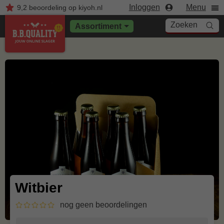
Inloggen
Menu
9,2
beoordeling
op kiyoh.nl
Zoeken
Assortiment
Witbier
nog geen beoordelingen