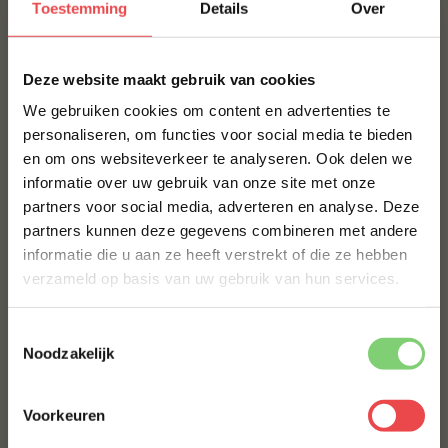
Toestemming
Details
Over
Witbier is in Duitsland, maar inmiddels ook in
Nederland, vooral bekend als Weizenbier of Weiβbier.
×
Weizen betekent in het Duits tarwe. De Oudnederlandse
Deze website maakt gebruik van cookies
taal kent het woord
“weit”,
dat ook tarwe betekent (denk
We gebruiken cookies om content en advertenties te
aan boekweit,
“beuktarwe”
of het Engelse
“wheat”
). Het
personaliseren, om functies voor social media te bieden
is daarom dan ook zeer goed mogelijk dat de naam
en om ons websiteverkeer te analyseren. Ook delen we
10% korting op je
witbier een verbastering van weitbier is.
informatie over uw gebruik van onze site met onze
eerste bestelling*
partners voor social media, adverteren en analyse. Deze
BBQuality
Schrijf je in voor onze nieuwsbrief en ontvang direct
partners kunnen deze gegevens combineren met andere
10% korting op jouw eerste bestelling.
informatie die u aan ze heeft verstrekt of die ze hebben
BBQuality staat voor betaalbaar kwaliteitsvlees. Ons
VOORNAAM
*
verzameld op basis van uw gebruik van hun services.
vlees is van nature al heerlijk van smaak, maar met een
marinade of
rub
kun je je vlees eventueel nog wat meer
op smaak brengen. Bestel je kwaliteitsvlees vandaag
Toestemmingsselectie
ACHTERNAAM
*
Noodzakelijk
nog en ervaar de smaak van BBQuality!
Contact
Voorkeuren
E-MAILADRES
*
Voor vragen of voor extra informatie kun je kijken bij