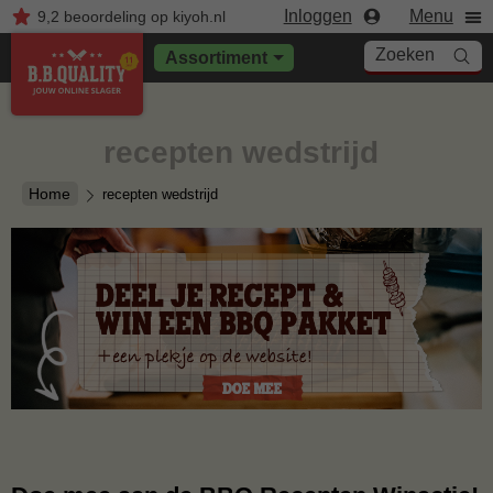
Inloggen
Menu
9,2
beoordeling
op kiyoh.nl
Zoeken
Assortiment
recepten wedstrijd
Home
recepten wedstrijd