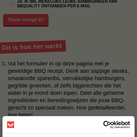
JA, IK WIL WEKELIJKS LEUKE AANBIEDINGEN VAN
BBQUALITY ONTVANGEN PER E-MAIL
Stuur recept in!
Dit is hoe het werkt
Vul het formulier in op deze pagina met je
geweldige BBQ recept. Denk aan sappige steaks,
smaakvolle spareribs, verrukkelijke hamburgers,
gegrilde groenten, of zelfs bijgerechten die het
water in je mond doen lopen. Deel alle geheime
ingrediënten en bereidingswijzen die jouw BBQ-
gerecht zo speciaal maken. Hoe gedetailleerder,
hoe beter!
Ons team van BBQ-fanaten zal alle recepten
doornemen en op zoek gaan naar het recept dat