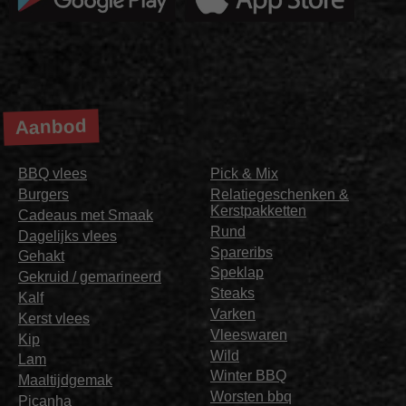
Aanbod
BBQ vlees
Pick & Mix
Burgers
Relatiegeschenken &
Kerstpakketten
Cadeaus met Smaak
Rund
Dagelijks vlees
Spareribs
Gehakt
Speklap
Gekruid / gemarineerd
Steaks
Kalf
Varken
Kerst vlees
Vleeswaren
Kip
Wild
Lam
Winter BBQ
Maaltijdgemak
Worsten bbq
Picanha