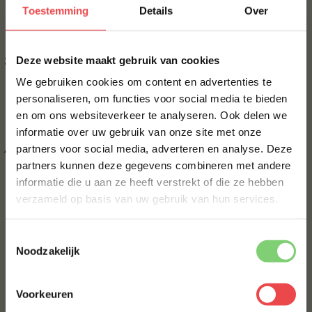
eruit springt. We zullen letten op originaliteit,
Toestemming
Details
Over
smaak, presentatie en de passie die jij in je recept
stopt.
×
Deze website maakt gebruik van cookies
De winnaar van onze BBQ Recepten Winactie
ontvangt een heerlijk BBQ pakket boordevol
We gebruiken cookies om content en advertenties te
sappige steaks, smakelijke marinades, heerlijke
personaliseren, om functies voor social media te bieden
bijgerechten en nog veel meer. Je krijgt alles voor
en om ons websiteverkeer te analyseren. Ook delen we
10% korting op je
een onvergetelijke BBQ-ervaring!
informatie over uw gebruik van onze site met onze
eerste bestelling*
partners voor social media, adverteren en analyse. Deze
Het winnende recept krijgt een welverdiend plekje
Schrijf je in voor onze nieuwsbrief en ontvang direct
partners kunnen deze gegevens combineren met andere
op onze website, naast onze andere recepten.
10% korting op jouw eerste bestelling.
informatie die u aan ze heeft verstrekt of die ze hebben
Denk eens aan al die BBQ-fans die jouw creatie
VOORNAAM
*
verzameld op basis van uw gebruik van hun services.
zullen ontdekken, proberen en ervan genieten…
Dus waar wacht je nog op? Grijp je schort, steek
Toestemmingsselectie
de grill aan en laat je creativiteit de vrije loop.
ACHTERNAAM
*
Noodzakelijk
Stuur vandaag nog jouw BBQ recept in en maak
kans op dat geweldige BBQ pakket!
Voorkeuren
E-MAILADRES
*