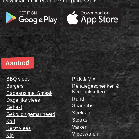
Download 'm nu en ontdek het gemak zelf!
Aanbod
BBQ vlees
Pick & Mix
Burgers
Relatiegeschenken &
Kerstpakketten
Cadeaus met Smaak
Rund
Dagelijks vlees
Spareribs
Gehakt
Speklap
Gekruid / gemarineerd
Steaks
Kalf
Varken
Kerst vlees
Vleeswaren
Kip