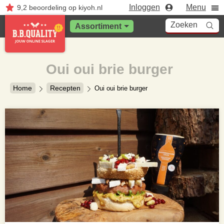
Inloggen
Menu
9,2
beoordeling
op kiyoh.nl
Zoeken
Assortiment
Oui oui brie burger
Home
Recepten
Oui oui brie burger