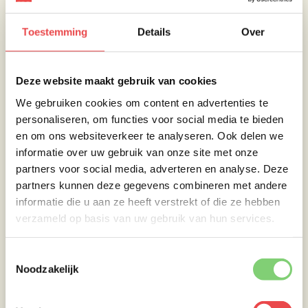
Toestemming
Details
Over
Deze website maakt gebruik van cookies
We gebruiken cookies om content en advertenties te
Ingrediënten
personaliseren, om functies voor social media te bieden
en om ons websiteverkeer te analyseren. Ook delen we
informatie over uw gebruik van onze site met onze
Red pork burger
1
Bos ui
10 gram
partners voor social media, adverteren en analyse. Deze
Burger bun
1
partners kunnen deze gegevens combineren met andere
Pistache
10 gram
Waltnoot
informatie die u aan ze heeft verstrekt of die ze hebben
15
Romaine
Paar
(verkruimeld)
gram
verzameld op basis van uw gebruik van hun services.
sla
blaadjes
Bitterballen
niet te
Honing
naar smaak
saus
weinig
Toestemmingsselectie
Witte BBQ-
Noodzakelijk
naar
Brie
100 gram
saus
smaak
Granaatappel
15 gram