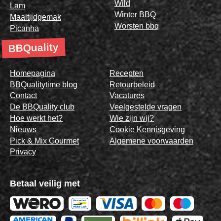
Wild
Lam
Winter BBQ
Maaltijdgemak
Worsten bbq
Picanha
BBQuality
Homepagina
Recepten
BBQualitytime blog
Retourbeleid
Contact
Vacatures
De BBQuality club
Veelgestelde vragen
Hoe werkt het?
Wie zijn wij?
Nieuws
Cookie Kennisgeving
Pick & Mix Gourmet
Algemene voorwaarden
Privacy
Betaal veilig met