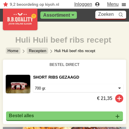
Inloggen
Menu
9,2
beoordeling
op kiyoh.nl
Zoeken
Assortiment
Huli Huli beef ribs recept
Home
Recepten
Huli Huli beef ribs recept
BESTEL DIRECT
SHORT RIBS GEZAAGD
€ 21,35
Bestel alles