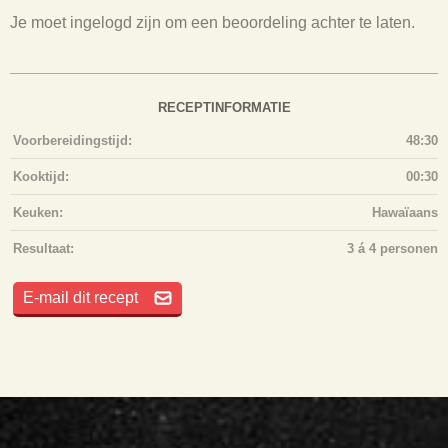
Je moet ingelogd zijn om een beoordeling achter te laten.
RECEPTINFORMATIE
Voorbereidingstijd:
48:30
Kooktijd:
00:30
Keuken:
Hawaïaans
Resultaat:
3 á 4 personen
E-mail dit recept