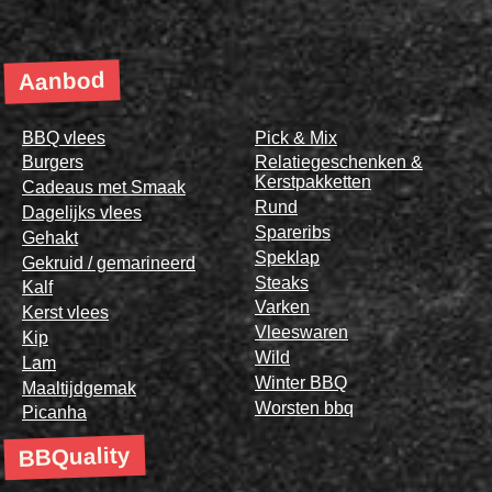
Aanbod
BBQ vlees
Pick & Mix
Burgers
Relatiegeschenken &
Kerstpakketten
Cadeaus met Smaak
Rund
Dagelijks vlees
Spareribs
Gehakt
Speklap
Gekruid / gemarineerd
Steaks
Kalf
Varken
Kerst vlees
Vleeswaren
Kip
Wild
Lam
Winter BBQ
Maaltijdgemak
Worsten bbq
Picanha
BBQuality