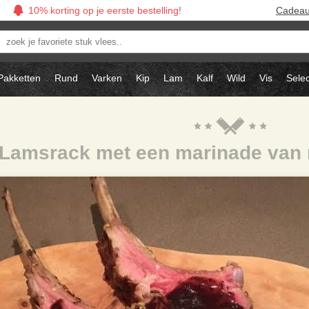
10% korting op je eerste bestelling!
Cadea
oek
avoriete
tuk
Pakketten
Rund
Varken
Kip
Lam
Kalf
Wild
Vis
Selec
ees..
Lamsrack met een marinade van 
t uit de oven