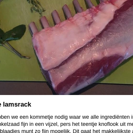
e lamsrack
ben we een kommetje nodig waar we alle ingrediënten 
lzaad fijn in een vijzel, pers het teentje knoflook uit m
laadjes munt zo fijn mogelijk. Dit gaat het makkelijkste 