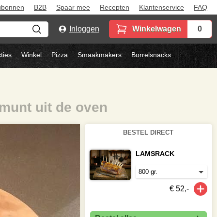
ubonnen
B2B
Spaar mee
Recepten
Klantenservice
FAQ
Inloggen
Winkelwagen
0
ties
Winkel
Pizza
Smaakmakers
Borrelsnacks
munt uit de oven
BESTEL DIRECT
LAMSRACK
€ 52,-