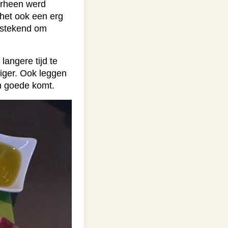
oorheen werd
 het ook een erg
itstekend om
angere tijd te
piger. Ook leggen
n goede komt.