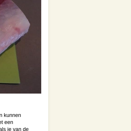
in kunnen
et een
als je van de