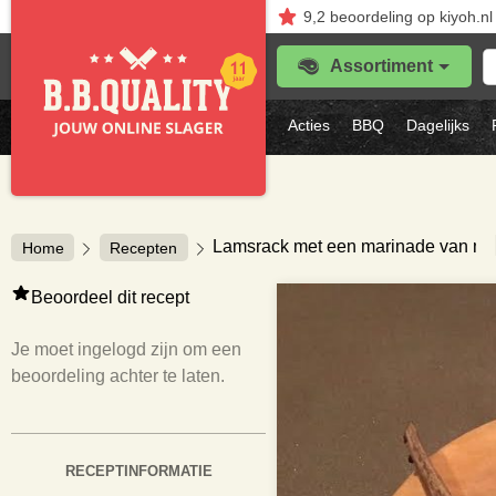
9,2
beoordeling
op kiyoh.nl
Z
Assortiment
je
f
s
Acties
BBQ
Dagelijks
vl
Lamsrack met een marinade van mun
Home
Recepten
Beoordeel dit recept
Je moet ingelogd zijn om een
beoordeling achter te laten.
RECEPTINFORMATIE