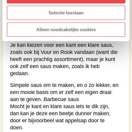
(zo noemen ze dat in het wedstrijdcircuit)
Selectie toestaan
Saus
Alleen noodzakelijke cookies
Nu de kiplollies op de barbecue liggen, is het
tijd om de saus voor te bereiden.
Je kan kiezen voor een kant een klare saus,
zoals ook bij Vuur en Rook vandaan (want die
heeft een prachtig assortiment), maar je kunt
ook zelf een saus maken, zoals ik heb
gedaan.
Simpele saus om te maken, en o zo lekker, en
een mooie basis om er zelf een eigen draai
aan te geven. Barbecue saus
Mocht je kant en klare saus iets te dik zijn,
dan kan je deze een beetje dunner maken,
door er bijvoorbeel wat appelsap door te
doen.