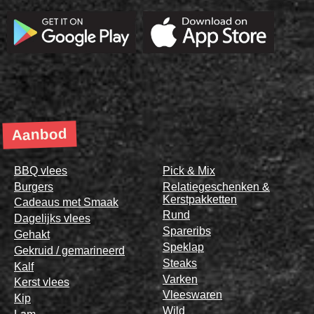
Aanbod
BBQ vlees
Pick & Mix
Burgers
Relatiegeschenken &
Kerstpakketten
Cadeaus met Smaak
Rund
Dagelijks vlees
Spareribs
Gehakt
Speklap
Gekruid / gemarineerd
Steaks
Kalf
Varken
Kerst vlees
Vleeswaren
Kip
Wild