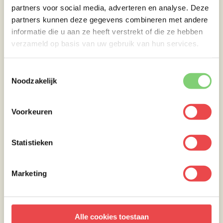
partners voor social media, adverteren en analyse. Deze
partners kunnen deze gegevens combineren met andere
informatie die u aan ze heeft verstrekt of die ze hebben
verzameld op basis van uw gebruik van hun services.
Toestemmingsselectie
Noodzakelijk
Voorkeuren
Ik heb de barbecue voorbereid op een
indirecte sessie met een dometemperatuur
Statistieken
van zo’n 185° C
Bovendien zou ik aanraden geen lagere
dometemperatuur te gebruiken, omdat het vel
Marketing
van de kip daardoor rubberachtig wordt, en je
bij je eerste hap, het vel in 1 keer van je
kiplollie trekt.
Alle cookies toestaan
Bij 185°C krijg je een mooie “bite trough skin”