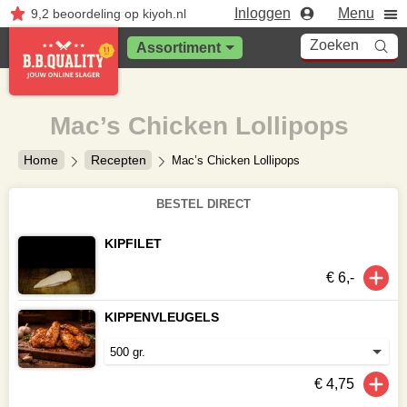
Inloggen
Menu
9,2
beoordeling
op kiyoh.nl
Zoeken
Assortiment
Mac’s Chicken Lollipops
Home
Recepten
Mac’s Chicken Lollipops
BESTEL DIRECT
KIPFILET
€ 6,-
KIPPENVLEUGELS
€ 4,75