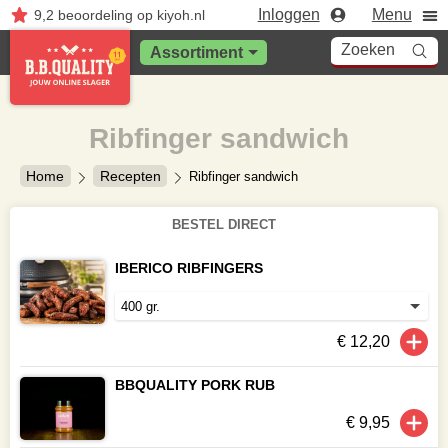
Inloggen
Menu
9,2
beoordeling
op kiyoh.nl
Zoeken
Assortiment
Ribfinger sandwich
Home
Recepten
Ribfinger sandwich
BESTEL DIRECT
IBERICO RIBFINGERS
€ 12,20
BBQUALITY PORK RUB
€ 9,95