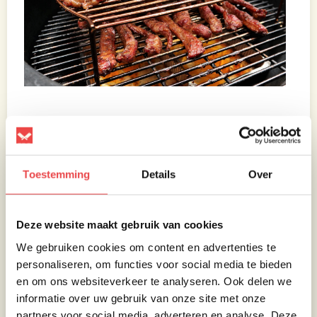
Smoke the fingers!
Toestemming
Details
Over
Plaats 2 aluminium bakjes onder het vlees
met een laagje water erin, het water voorkomt
dat het druipvet weer verbrand en een nare
Deze website maakt gebruik van cookies
smaak aan je vlees geeft. Houd het waterpeil
in de gaten en vul bij indien nodig.
We gebruiken cookies om content en advertenties te
personaliseren, om functies voor social media te bieden
Laat de ribfingers 1,5 uur liggen totdat ze
en om ons websiteverkeer te analyseren. Ook delen we
mooi beginnen te kleuren. Smeer na 1,5 uur
informatie over uw gebruik van onze site met onze
de ribfingers in met
Noskos the original
BBQ-
partners voor social media, adverteren en analyse. Deze