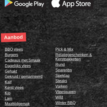
Aanbod
BBQ vlees
Pick & Mix
Burgers
Relatiegeschenken &
Kerstpakketten
Cadeaus met Smaak
Rund
Dagelijks vlees
Spareribs
Gehakt
Speklap
Gekruid / gemarineerd
Steaks
Kalf
Varken
Kerst vlees
Vleeswaren
Kip
Wild
Lam
Winter BBQ
Maaltijdgemak