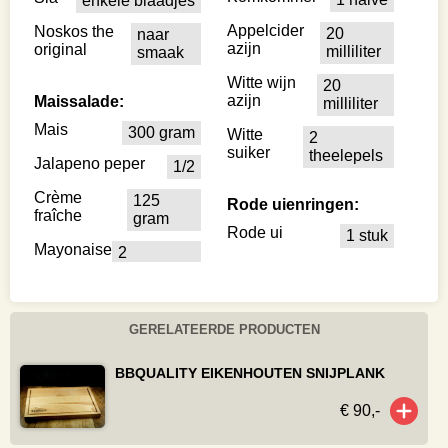
enkele blaadjes
Appelcider
Noskos the
20
naar
azijn
original
milliliter
smaak
Witte wijn
20
azijn
Maissalade:
milliliter
Mais
300 gram
Witte
2
suiker
theelepels
Jalapeno peper
1/2
Crème
125
Rode uienringen:
fraîche
gram
Rode ui
1 stuk
Mayonaise
2
GERELATEERDE PRODUCTEN
BBQUALITY EIKENHOUTEN SNIJPLANK
€ 90,-