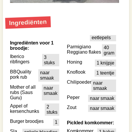
Ingrediënten
eetlepels
Ingrediënten voor 1
Parmigiano
40
broodje:
Reggiano flakes
gram
Iberico
3
ribfingers
Honing
stuks
1 knijpje
BBQuality
Knoflook
naar
1 teentje
pork rub
smaak
Chilipoeder
naar
Mother of all
naar
smaak
rubs (Saus
smaak
Peper
Guru)
naar smaak
Appel of
2
Zout
naar smaak
kersenchunks
stuks
Burger broodjes
1
Pickled komkommer:
Komkommer
Sla
1 halve