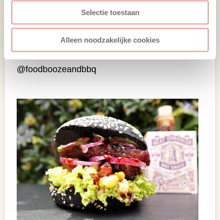
goeie chili saus. Ik gebruikte de Heat
Selectie toestaan
Enhancer van Raijmakers heetmakers.
Geniet van jouw ribfinger sandwich, eet
Alleen noodzakelijke cookies
smakelijk!
@foodboozeandbbq