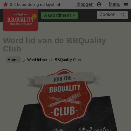
Inloggen
Menu
9,2
beoordeling
op kiyoh.nl
Zoeken
Assortiment
Word lid van de BBQuality
Club
Home
Word lid van de BBQuality Club