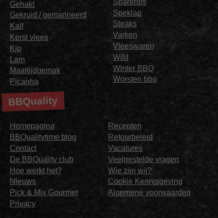
Spareribs
Gehakt
Speklap
Gekruid / gemarineerd
Steaks
Kalf
Varken
Kerst vlees
Vleeswaren
Kip
Wild
Lam
Winter BBQ
Maaltijdgemak
Worsten bbq
Picanha
BBQuality
Homepagina
Recepten
BBQualitytime blog
Retourbeleid
Contact
Vacatures
De BBQuality club
Veelgestelde vragen
Hoe werkt het?
Wie zijn wij?
Nieuws
Cookie Kennisgeving
Pick & Mix Gourmet
Algemene voorwaarden
Privacy