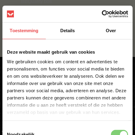
BBQuality bos
Hoe werkt het?
Ik wil lid worden
Toestemming
Details
Over
×
Deze website maakt gebruik van cookies
We gebruiken cookies om content en advertenties te
personaliseren, om functies voor social media te bieden
en om ons websiteverkeer te analyseren. Ook delen we
10% korting op je
Krijg direct 10% korting op je eerste
informatie over uw gebruik van onze site met onze
eerste bestelling*
bestelling
partners voor social media, adverteren en analyse. Deze
Schrijf je in voor onze nieuwsbrief en ontvang direct
partners kunnen deze gegevens combineren met andere
10% korting op jouw eerste bestelling.
informatie die u aan ze heeft verstrekt of die ze hebben
Schrijf je in voor onze nieuwsbrief en ontvang direct jouw
VOORNAAM
*
verzameld op basis van uw gebruik van hun services.
kortingscode voor 10% korting*
Toestemmingsselectie
VOORNAAM
*
ACHTERNAAM
*
Noodzakelijk