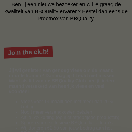
Ben jij een nieuwe bezoeker en wil je graag de
kwaliteit van BBQuality ervaren? Bestel dan eens de
Proefbox van BBQuality.
Join the club!
Jij wil genieten van genoeg vlees om de maand
door te komen? Dan mag jij dit echt niet missen.
Want als lid van de BBQuality Club ben jij iedere
maand verzekerd van heerlijk vlees en veel
voordeel
Vlees voor 14 maaltijden met meer dan 20%
korting
Nooit meer verzendkosten betalen
Altijd 5% korting (op niet afgeprijsde producten)
Sparen voor exclusieve BBQuality cadeau’s
Wij doneren €2,50 van jouw bedrag aan het