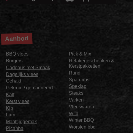
Aanbod
BBQ vlees
Pick & Mix
Burgers
Relatiegeschenken &
Kerstpakketten
Cadeaus met Smaak
Rund
Dagelijks vlees
Spareribs
Gehakt
Speklap
Gekruid / gemarineerd
Steaks
Kalf
Varken
Kerst vlees
Vleeswaren
Kip
Wild
Lam
Winter BBQ
Maaltijdgemak
Worsten bbq
Picanha