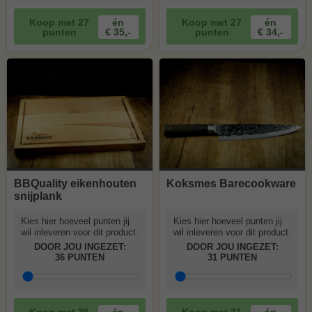
Koop met
27
én
Koop met
27
én
punten
€ 35,-
punten
€ 34,-
BBQuality eikenhouten
Koksmes Barecookware
snijplank
Kies hier hoeveel punten jij
Kies hier hoeveel punten jij
wil inleveren voor dit product.
wil inleveren voor dit product.
DOOR JOU INGEZET:
DOOR JOU INGEZET:
36
PUNTEN
31
PUNTEN