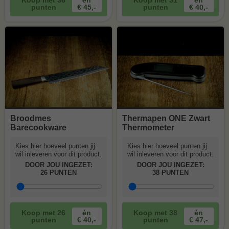
Koop met
36
én
Koop met
31
én
punten
€ 45,-
punten
€ 40,-
Broodmes
Thermapen ONE Zwart
Barecookware
Thermometer
Kies hier hoeveel punten jij
Kies hier hoeveel punten jij
wil inleveren voor dit product.
wil inleveren voor dit product.
DOOR JOU INGEZET:
DOOR JOU INGEZET:
26
PUNTEN
38
PUNTEN
Koop met
26
én
Koop met
38
én
punten
€ 40,-
punten
€ 47,-