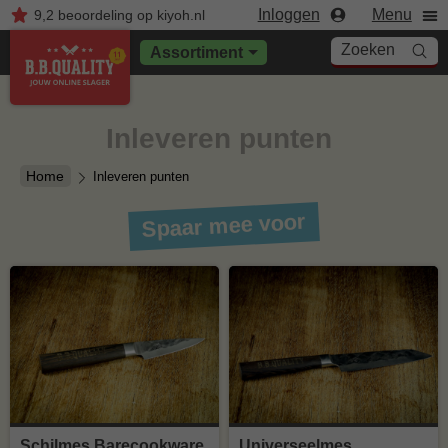
Inloggen
Menu
9,2
beoordeling
op kiyoh.nl
Zoeken
Assortiment
Inleveren punten
Home
Inleveren punten
Spaar mee voor
Schilmes Barecookware
Universeelmes