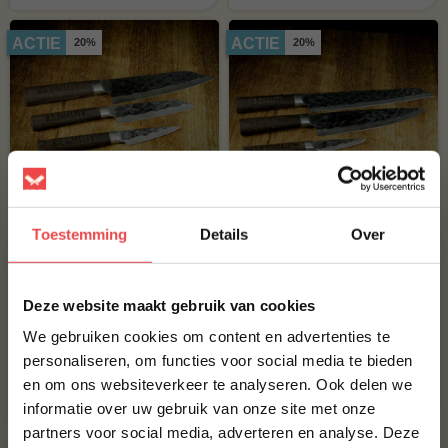
ACTIE
ACTIE
20%
20%
3-delige messenset
3-delige messenset
Oosters Barecookware
Westers Barecookware
Toestemming
Details
Over
Kies hier hoeveel punten jij
Kies hier hoeveel punten jij
wil inleveren voor dit product.
wil inleveren voor dit product.
×
DOOR JOU INGEZET:
DOOR JOU INGEZET:
Deze website maakt gebruik van cookies
44
PUNTEN
55
PUNTEN
We gebruiken cookies om content en advertenties te
personaliseren, om functies voor social media te bieden
Koop met
44
én
Koop met
55
én
en om ons websiteverkeer te analyseren. Ook delen we
10% korting op je
punten
€ 54,-
punten
€ 68,-
informatie over uw gebruik van onze site met onze
eerste bestelling*
partners voor social media, adverteren en analyse. Deze
Schrijf je in voor onze nieuwsbrief en ontvang direct