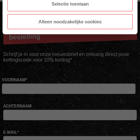
Selectie toestaan
Alleen noodzakelijke cookies
Krijg direct 10% korting op je eerste
bestelling
Schrijf je in voor onze nieuwsbrief en ontvang direct jouw
kortingscode voor 10% korting*
VOORNAAM
*
ACHTERNAAM
E-MAIL
*