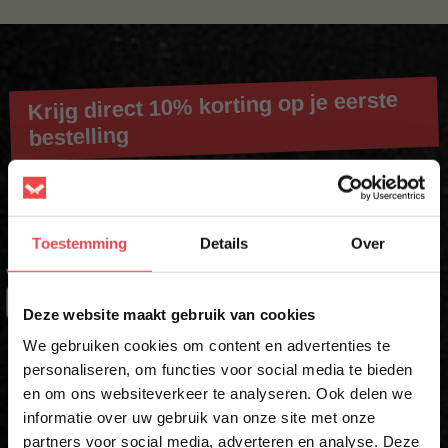
Krijg direct 10% korting op je eerste
bestelling
Schrijf je in voor onze nieuwsbrief en ontvang direct jouw
kortingscode voor 10% korting*
Toestemming
Details
Over
VOORNAAM
*
×
Deze website maakt gebruik van cookies
We gebruiken cookies om content en advertenties te
ACHTERNAAM
personaliseren, om functies voor social media te bieden
en om ons websiteverkeer te analyseren. Ook delen we
10% korting op je
informatie over uw gebruik van onze site met onze
eerste bestelling*
partners voor social media, adverteren en analyse. Deze
E-MAIL
*