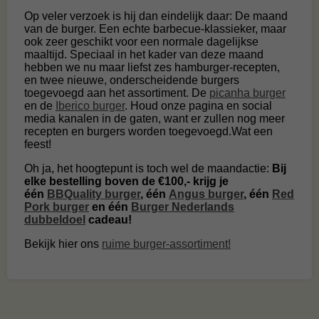
Op veler verzoek is hij dan eindelijk daar: De maand
van de burger. Een echte barbecue-klassieker, maar
ook zeer geschikt voor een normale dagelijkse
maaltijd. Speciaal in het kader van deze maand
hebben we nu maar liefst zes hamburger-recepten,
en twee nieuwe, onderscheidende burgers
toegevoegd aan het assortiment. De
picanha burger
en de
Iberico burger
. Houd onze pagina en social
media kanalen in de gaten, want er zullen nog meer
recepten en burgers worden toegevoegd.Wat een
feest!
Oh ja, het hoogtepunt is toch wel de maandactie:
Bij
elke bestelling boven de €100,- krijg je
één
BBQuality burger
, één
Angus burger
, één
Red
Pork burger
en één
Burger Nederlands
dubbeldoel
cadeau!
Bekijk hier ons
ruime burger-assortiment!