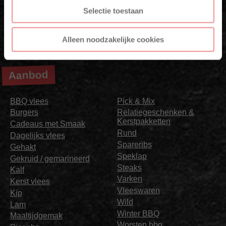
Selectie toestaan
Alleen noodzakelijke cookies
Aanbod
BBQ vlees
Pick & Mix
Burgers
Relatiegeschenken &
Kerstpakketten
Cadeaus met Smaak
Rund
Dagelijks vlees
Spareribs
Gehakt
Speklap
Gekruid / gemarineerd
Steaks
Kalf
Varken
Kerst vlees
Vleeswaren
Kip
Wild
Lam
Winter BBQ
Maaltijdgemak
Worsten bbq