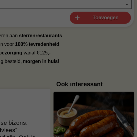
Toevoegen
veren aan
sterrenrestaurants
an voor
100% tevredenheid
 bezorging
vanaf €125,-
g besteld,
morgen in huis!
Ook interessant
ese bizons.
dvlees”