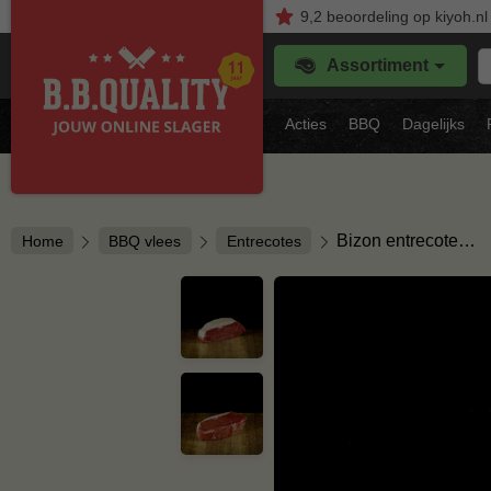
9,2
beoordeling
op kiyoh.nl
Z
Assortiment
je
f
s
Acties
BBQ
Dagelijks
vl
Bizon entrecote…
Home
BBQ vlees
Entrecotes