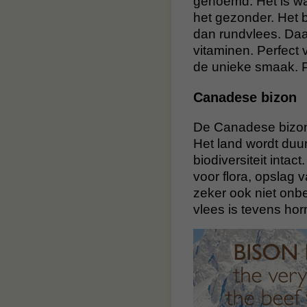
genoemd. Het is wa
het gezonder. Het 
dan rundvlees. Daa
vitaminen. Perfect 
de unieke smaak. P
Canadese bizon
De Canadese bizons
Het land wordt duu
biodiversiteit inta
voor flora, opslag
zeker ook niet onbe
vlees is tevens hor