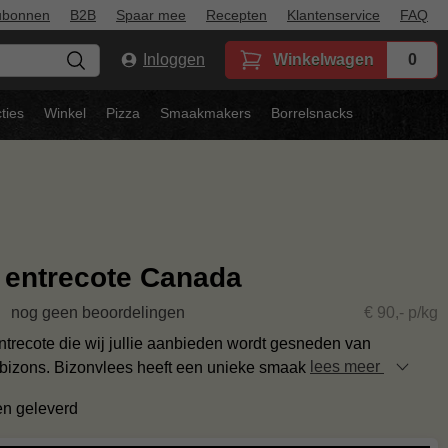
ubonnen
B2B
Spaar mee
Recepten
Klantenservice
FAQ
Inloggen
Winkelwagen
0
ties
Winkel
Pizza
Smaakmakers
Borrelsnacks
 entrecote Canada
nog geen beoordelingen
€ 90,- p/kg
ntrecote die wij jullie aanbieden wordt gesneden van
izons. Bizonvlees heeft een unieke smaak
lees meer
en geleverd