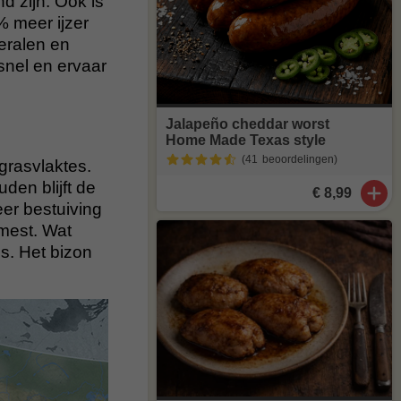
 zijn. Ook is
 meer ijzer
eralen en
snel en ervaar
Jalapeño cheddar worst
Home Made Texas style
(41
beoordelingen
)
grasvlaktes.
en blijft de
€ 8,99
eer bestuiving
 mest. Wat
is. Het bizon