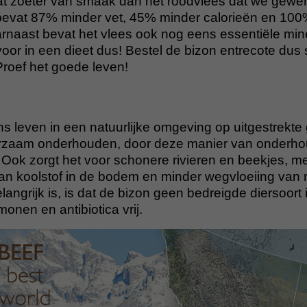
t zoeter van smaak dan het roodvlees dat we gewend
bevat 87% minder vet, 45% minder calorieën en 100%
rnaast bevat het vlees ook nog eens essentiële min
voor in een dieet dus! Bestel de bizon entrecote dus 
roef het goede leven!
 leven in een natuurlijke omgeving op uitgestrekte 
rzaam onderhouden, door deze manier van onderhoud
ct. Ook zorgt het voor schonere rivieren en beekjes, m
 van koolstof in de bodem en minder wegvloeiing van
langrijk is, is dat de bizon geen bedreigde diersoort 
monen en antibiotica vrij.