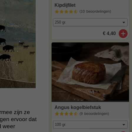
Kipdijfilet
(10
beoordelingen
)
€ 4,40
Angus kogelbiefstuk
rmee zijn ze
(9
beoordelingen
)
rgen ervoor dat
d weer