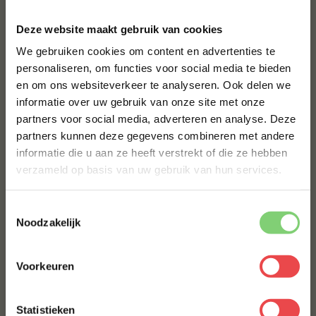
balletjes 6 minuten op het halve vermogen van je
×
magnetron. Haal ze er na 3 minuten even uit en roer
Deze website maakt gebruik van cookies
even door het bakje heen en zet ze voor de resterende
We gebruiken cookies om content en advertenties te
tijd weer terug in de magnetron.
personaliseren, om functies voor social media te bieden
BBQuality
en om ons websiteverkeer te analyseren. Ook delen we
10% korting op je
informatie over uw gebruik van onze site met onze
eerste bestelling*
BBQuality staat voor betaalbaar kwaliteitsvlees. Ons
partners voor social media, adverteren en analyse. Deze
Schrijf je in voor onze nieuwsbrief en ontvang direct
vlees is van nature al heerlijk van smaak, maar met een
partners kunnen deze gegevens combineren met andere
10% korting op jouw eerste bestelling.
marinade of
rub
kun je je vlees eventueel nog wat meer
informatie die u aan ze heeft verstrekt of die ze hebben
VOORNAAM
*
op smaak brengen. Bestel je kwaliteitsvlees vandaag
verzameld op basis van uw gebruik van hun services.
nog en ervaar de smaak van BBQuality!
Toestemmingsselectie
Contact
ACHTERNAAM
*
Noodzakelijk
Voor vragen of voor extra informatie kun je kijken bij
de
veelgestelde vragen
. Staat jouw vraag hier niet
Voorkeuren
E-MAILADRES
*
tussen? Stuur dan een berichtje via
WhatsApp
, of stuur
een mailtje naar:
info@bbquality.nl
. We helpen je graag!
Statistieken