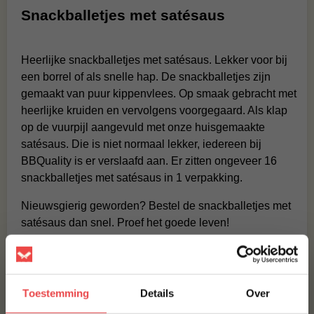
Snackballetjes met satésaus
Heerlijke snackballetjes met satésaus. Lekker voor bij
een borrel of als snelle hap. De snackballetjes zijn
gemaakt van puur kippenvlees. Op smaak gebracht met
heerlijke kruiden en vervolgens voorgegaard. Als klap
op de vuurpijl aangevuld met onze huisgemaakte
satésaus. Die is niet normaal lekker, iedereen bij
BBQuality is er verslaafd aan. Er zitten ongeveer 16
snackballetjes met satésaus in 1 verpakking.
Nieuwsgierig geworden? Bestel de snackballetjes met
satésaus dan snel. Proef het goede leven!
Bereidingsadvies:
Zet het bakje met de ontdooide snackballetjes met
Toestemming
Details
Over
satésaus op een bordje in de magnetron. Verwarm de