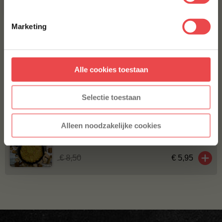
Ingrediënten
Met jouw aanmelding ga je akkoord met onze
algemene
voorwaarden.
Marketing
ANDEREN KOCHTEN OOK
Aanmelden
JALAPEÑO CHEDDAR WORST HOME MADE
TEXAS STYLE
Alle cookies toestaan
* Alleen voor nieuwe inschrijvers, korting niet geldig op reeds
€ 8,99
afgeprijsde producten.
Selectie toestaan
VARKENSSCHNITZEL
€ 7,-
Alleen noodzakelijke cookies
ERWTENSOEP MET PULLED PORK
€ 8,50
€ 5,95