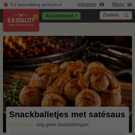
Inloggen
Menu
9,2
beoordeling
op kiyoh.nl
Zoeken
Assortiment
Snackballetjes met satésaus
nog geen beoordelingen