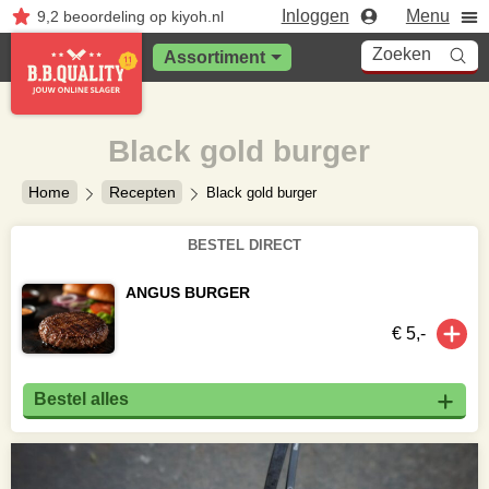
Inloggen
Menu
9,2
beoordeling
op kiyoh.nl
Zoeken
Assortiment
Black gold burger
Home
Recepten
Black gold burger
BESTEL DIRECT
ANGUS BURGER
€ 5,-
Bestel alles