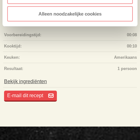
Alleen noodzakelijke cookies
RECEPTINFORMATIE
Voorbereidingstijd:
00:08
Kooktijd:
00:10
Keuken:
Amerikaans
Resultaat:
1 persoon
Bekijk ingrediënten
E-mail dit recept