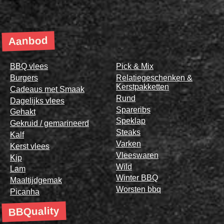
Aanbod
BBQ vlees
Pick & Mix
Burgers
Relatiegeschenken &
Kerstpakketten
Cadeaus met Smaak
Rund
Dagelijks vlees
Spareribs
Gehakt
Speklap
Gekruid / gemarineerd
Steaks
Kalf
Varken
Kerst vlees
Vleeswaren
Kip
Wild
Lam
Winter BBQ
Maaltijdgemak
Worsten bbq
Picanha
BBQuality