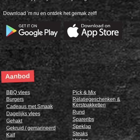
Download 'm nu en ontdek het gemak zelf!
Aanbod
BBQ vlees
Pick & Mix
Burgers
Relatiegeschenken &
Kerstpakketten
Cadeaus met Smaak
Rund
Dagelijks vlees
Spareribs
Gehakt
Speklap
Gekruid / gemarineerd
Steaks
Kalf