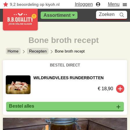
Inloggen
Menu
9,2
beoordeling
op kiyoh.nl
Zoeken
Assortiment
Bone broth recept
Home
Recepten
Bone broth recept
BESTEL DIRECT
WILDRUNDVLEES RUNDERBOTTEN
€ 18,90
Bestel alles