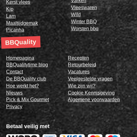
Varken
Kerst vlees
Vleeswaren
Kip
Wild
Lam
Winter BBQ
Maaltijdgemak
Worsten bbq
Picanha
BBQuality
Homepagina
Recepten
BBQualitytime blog
Retourbeleid
Contact
Vacatures
De BBQuality club
Veelgestelde vragen
Hoe werkt het?
Wie zijn wij?
Nieuws
Cookie Kennisgeving
Pick & Mix Gourmet
Algemene voorwaarden
Privacy
Betaal veilig met