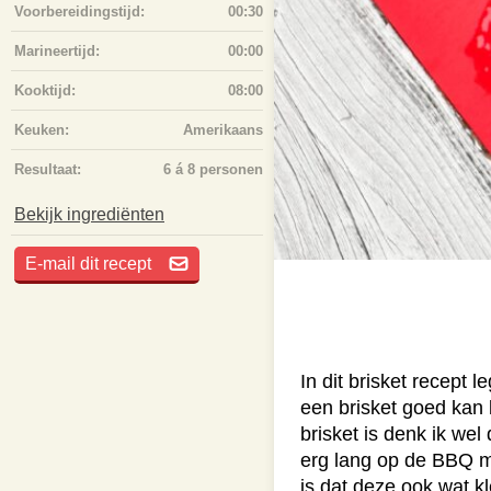
Voorbereidingstijd:
00:30
Marineertijd:
00:00
Kooktijd:
08:00
Keuken:
Amerikaans
Resultaat:
6 á 8 personen
Bekijk ingrediënten
E-mail dit recept
In dit brisket recept l
een brisket goed kan
brisket is denk ik wel
erg lang op de BBQ mo
is dat deze ook wat kl