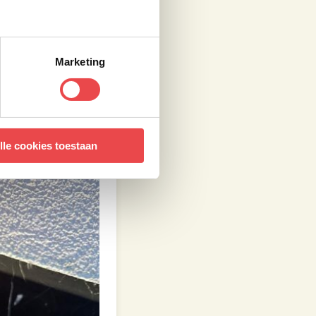
een dome-
 de brisket
Marketing
out en de vers
eder, 2/5 deel
 met dit mengsel.
lle cookies toestaan