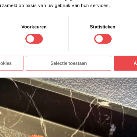
 brisket kruiden
erzameld op basis van uw gebruik van hun services.
 en maak deze gereed voor een
indirecte bereiding
met 
graden Celsius. Terwijl de BBQ op temperatuur komt kan
Voorkeuren
Statistieken
 een mengsel van de knoflookpoeder, het gerookte zeez
 Doe dit in de volgende verhouding: 2/5 deel knoflookpo
5 deel zwarte peper. Bestrooi de brisket aan alle kanten
ookies
Selectie toestaan
A