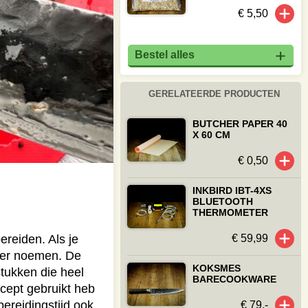
€ 5,50
Bestel alles
GERELATEERDE PRODUCTEN
BUTCHER PAPER 40
X 60 CM
€ 0,50
INKBIRD IBT-4XS
BLUETOOTH
THERMOMETER
€ 59,99
bereiden. Als je
ster noemen. De
KOKSMES
stukken die heel
BARECOOKWARE
ecept gebruikt heb
bereidingstijd ook
€ 79,-