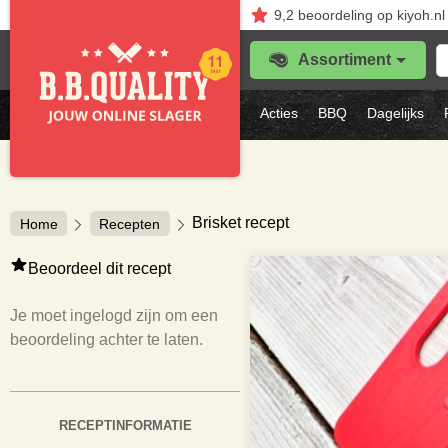
9,2
beoordeling
op kiyoh.nl
Z
Assortiment
je
f
s
Acties
BBQ
Dagelijks
vl
Brisket recept
Home
Recepten
Beoordeel dit recept
Je moet ingelogd zijn om een
beoordeling achter te laten.
RECEPTINFORMATIE