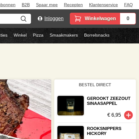
ubonnen
B2B
Spaar mee
Recepten
Klantenservice
FAQ
Inloggen
Winkelwagen
0
ties
Winkel
Pizza
Smaakmakers
Borrelsnacks
BESTEL DIRECT
GEROOKT ZEEZOUT
SINAASAPPEL
€ 6,95
ROOKSNIPPERS
HICKORY