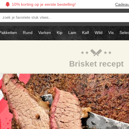
10% korting op je eerste bestelling!
Cadea
oek
avoriete
tuk
Pakketten
Rund
Varken
Kip
Lam
Kalf
Wild
Vis
Selec
ees..
Brisket recept