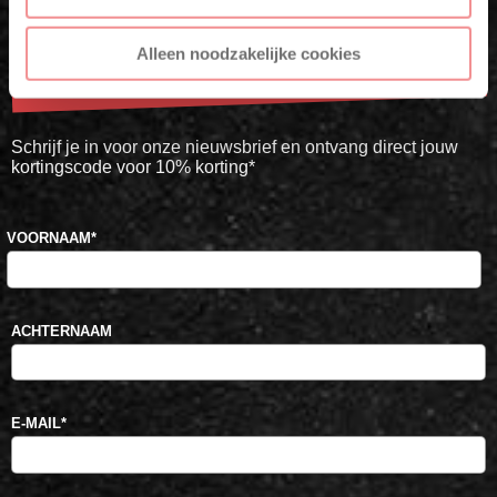
Krijg direct 10% korting op je eerste
Alleen noodzakelijke cookies
bestelling
Schrijf je in voor onze nieuwsbrief en ontvang direct jouw
kortingscode voor 10% korting*
VOORNAAM
*
ACHTERNAAM
E-MAIL
*