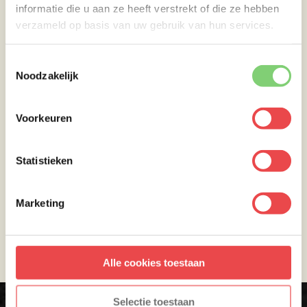
Je moet ingelogd zijn om een beoordeling achter te laten.
informatie die u aan ze heeft verstrekt of die ze hebben
verzameld op basis van uw gebruik van hun services.
RECEPTINFORMATIE
Toestemmingsselectie
Noodzakelijk
Voorbereidingstijd:
00:10u
Kooktijd:
00:15u
Voorkeuren
Keuken:
Mediterraans
Resultaat:
2 personen
Statistieken
Bekijk ingrediënten
Marketing
E-mail dit recept
Alle cookies toestaan
Selectie toestaan