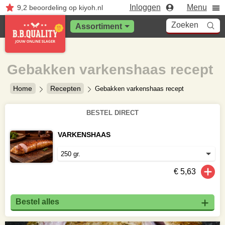
Inloggen
Menu
9,2
beoordeling
op kiyoh.nl
Zoeken
Assortiment
Gebakken varkenshaas recept
Home
Recepten
Gebakken varkenshaas recept
BESTEL DIRECT
VARKENSHAAS
€ 5,63
Bestel alles