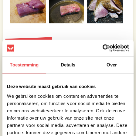
Ingrediënten
Varkenshaas
2 stuks
Oregano
0,5 theelepel
Toestemming
Details
Over
van 200
gram
Gemalen
naar
peper en
smaak
Tijm
1 theelepel
zeezout
Deze website maakt gebruik van cookies
Rozemarijn
1
Bakboter
We gebruiken cookies om content en advertenties te
theelepel
personaliseren, om functies voor social media te bieden
en om ons websiteverkeer te analyseren. Ook delen we
informatie over uw gebruik van onze site met onze
Beoordeel dit recept
partners voor social media, adverteren en analyse. Deze
partners kunnen deze gegevens combineren met andere