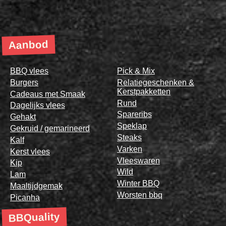
Aanbod
BBQ vlees
Pick & Mix
Burgers
Relatiegeschenken &
Kerstpakketten
Cadeaus met Smaak
Rund
Dagelijks vlees
Spareribs
Gehakt
Speklap
Gekruid / gemarineerd
Steaks
Kalf
Varken
Kerst vlees
Vleeswaren
Kip
Wild
Lam
Winter BBQ
Maaltijdgemak
Worsten bbq
Picanha
BBQuality