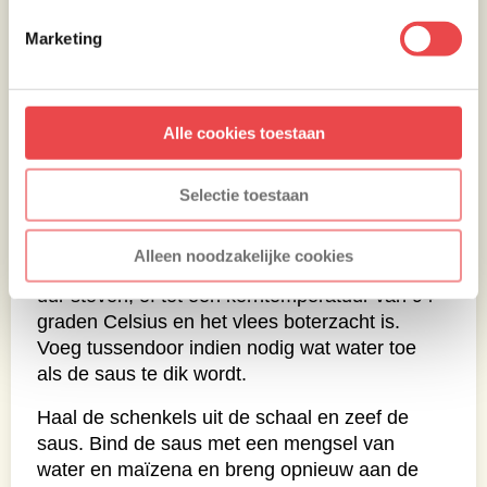
Marketing
Stoven en afmaken
Alle cookies toestaan
Leg de schenkels terug in de schaal en voeg
Selectie toestaan
de fond toe. Vul eventueel aan met wat water
als dat nodig is. Breng de oven terug naar 160
Alleen noodzakelijke cookies
graden Celsius en laat de schenkels circa 4
uur stoven, of tot een kerntemperatuur van 94
graden Celsius en het vlees boterzacht is.
Voeg tussendoor indien nodig wat water toe
als de saus te dik wordt.
Haal de schenkels uit de schaal en zeef de
saus. Bind de saus met een mengsel van
water en maïzena en breng opnieuw aan de