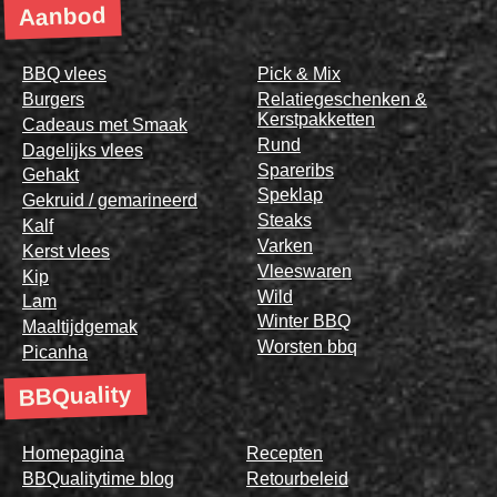
Aanbod
BBQ vlees
Pick & Mix
Burgers
Relatiegeschenken &
Kerstpakketten
Cadeaus met Smaak
Rund
Dagelijks vlees
Spareribs
Gehakt
Speklap
Gekruid / gemarineerd
Steaks
Kalf
Varken
Kerst vlees
Vleeswaren
Kip
Wild
Lam
Winter BBQ
Maaltijdgemak
Worsten bbq
Picanha
BBQuality
Homepagina
Recepten
BBQualitytime blog
Retourbeleid