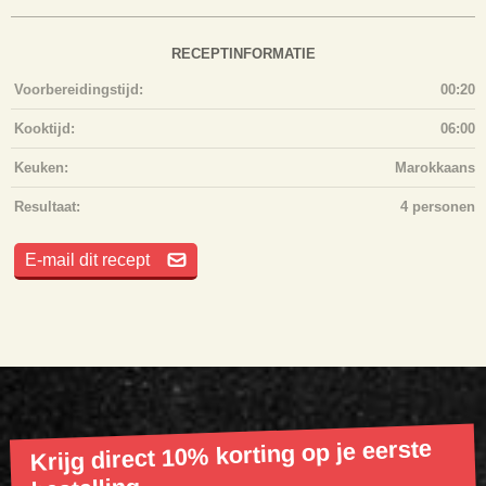
RECEPTINFORMATIE
Voorbereidingstijd:
00:20
Kooktijd:
06:00
Keuken:
Marokkaans
Resultaat:
4 personen
E-mail dit recept
Krijg direct 10% korting op je eerste