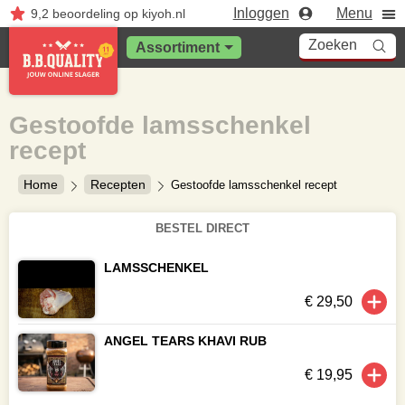
Inloggen
Menu
9,2
beoordeling
op kiyoh.nl
Zoeken
Assortiment
Gestoofde lamsschenkel
recept
Home
Recepten
Gestoofde lamsschenkel recept
BESTEL DIRECT
LAMSSCHENKEL
€ 29,50
ANGEL TEARS KHAVI RUB
€ 19,95