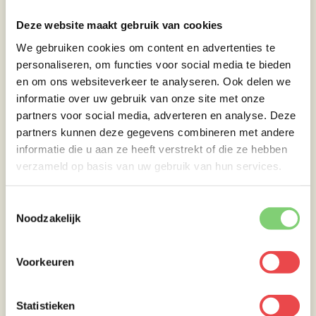
je ook van de paprika 8 gelijke stukken hebt.
Deze website maakt gebruik van cookies
Rijg vervolgens de ingrediënten aan een spies
We gebruiken cookies om content en advertenties te
of satéprikker. Begin met het rijgen als volgt;
personaliseren, om functies voor social media te bieden
rode ui, kip, paprika, kip, paprika, kip en als
en om ons websiteverkeer te analyseren. Ook delen we
laatste de rode ui. Rode ui blijft beter aan de
informatie over uw gebruik van onze site met onze
spies zitten dan paprika, vandaar dat we deze
partners voor social media, adverteren en analyse. Deze
aan de uiteinden doen. Zo is de shaslick
partners kunnen deze gegevens combineren met andere
steviger en heb je minder kans dat het vlees
informatie die u aan ze heeft verstrekt of die ze hebben
van de spies afgaat. Daarbij heeft de ui net
verzameld op basis van uw gebruik van hun services.
wat meer garing nodig dan de paprika en aan
de buitenkant krijgt de ui dat op deze manier
Toestemmingsselectie
ook.
Noodzakelijk
Als de krielaardappeltjes nog 15 minuten
moeten garen dan gaan we de kip shaslicks
Voorkeuren
bakken in bakboter in een bakpan. Bak deze
in 10 á 15 minuten gaar. Je kan de groente
die over is eventueel in stukjes meebakken,
Statistieken