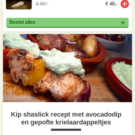
€ 60,-
€ 48,-
Bestel alles
Kip shaslick recept met avocadodip
en gepofte krielaardappeltjes