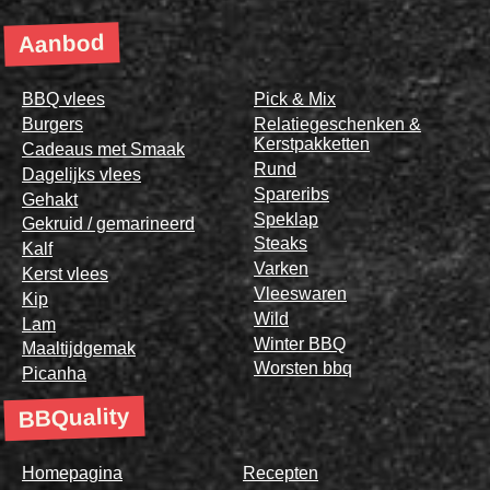
Aanbod
BBQ vlees
Pick & Mix
Burgers
Relatiegeschenken &
Kerstpakketten
Cadeaus met Smaak
Rund
Dagelijks vlees
Spareribs
Gehakt
Speklap
Gekruid / gemarineerd
Steaks
Kalf
Varken
Kerst vlees
Vleeswaren
Kip
Wild
Lam
Winter BBQ
Maaltijdgemak
Worsten bbq
Picanha
BBQuality
Homepagina
Recepten