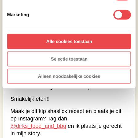
weggooien is natuurlijk zonde.
Marketing
Als de krielaardappeltjes klaar zijn besprenkel
je deze met een scheutje olijfolie. Schud de
aardappeltjes daarna even door elkaar heen.
Heb je nog wat rode ui, snijd deze in fijne
Alle cookies toestaan
ringen en strooi deze over de
krielaardappeltjes.
Selectie toestaan
Serveer de kip shaslick met de avocadodip en
de gepofte krielaardappeltjes. Lekker erbij is
Alleen noodzakelijke cookies
een tomatensalade met balsamico dressing
en eventueel nog wat tortilla chips.
Smakelijk eten!!
Maak je dit kip shaslick recept en plaats je dit
op Instagram? Tag dan
@dirks_food_and_bbq
en ik plaats je gerecht
in mijn story.