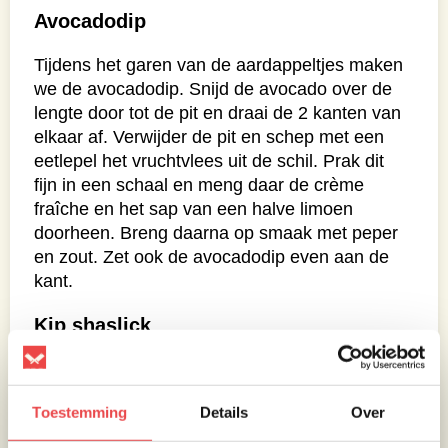
Avocadodip
Tijdens het garen van de aardappeltjes maken
we de avocadodip. Snijd de avocado over de
lengte door tot de pit en draai de 2 kanten van
elkaar af. Verwijder de pit en schep met een
eetlepel het vruchtvlees uit de schil. Prak dit
fijn in een schaal en meng daar de crème
fraîche en het sap van een halve limoen
doorheen. Breng daarna op smaak met peper
en zout. Zet ook de avocadodip even aan de
kant.
Kip shaslick
We gaan vervolgens verder met de kip
shaslick. Maak de rode ui schoon en snijd hier
Toestemming
Details
Over
parten van. Je hebt 8 rode ui parten nodig.
Maak daarna de paprika schoon en zorg dat