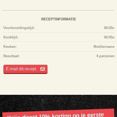
RECEPTINFORMATIE
Voorbereidingstijd:
00:20u
Kooktijd:
00:45u
Keuken:
Mediterraans
Resultaat:
4 personen
E-mail dit recept
Krijg direct 10% korting op je eerste