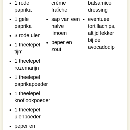
1 rode
crème
balsamico
paprika
fraîche
dressing
1 gele
sap van een
eventueel
paprika
halve
tortillachips,
limoen
altijd lekker
3 rode uien
bij de
peper en
1 theelepel
avocadodip
zout
tijm
1 theelepel
rozemarijn
1 theelepel
paprikapoeder
1 theelepel
knoflookpoeder
1 theelepel
uienpoeder
peper en