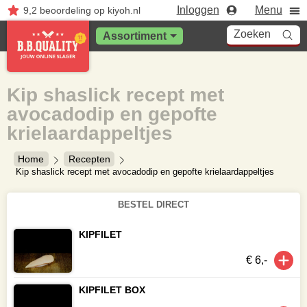
Inloggen
Menu
9,2
beoordeling
op kiyoh.nl
Zoeken
Assortiment
Kip shaslick recept met
avocadodip en gepofte
krielaardappeltjes
Home
Recepten
Kip shaslick recept met avocadodip en gepofte krielaardappeltjes
BESTEL DIRECT
KIPFILET
€ 6,-
KIPFILET BOX