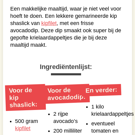
Een makkelijke maaltijd, waar je niet veel voor
hoeft te doen. Een lekkere gemarineerde kip
shaslick van
kipfilet
, met een frisse
avocadodip. Deze dip smaakt ook super bij de
gepofte krielaardappeltjes die je bij deze
maaltijd maakt.
Ingrediëntenlijst:
En verder:
Voor de
Voor de
avocadodip:
kip
shaslick:
1 kilo
2 rijpe
krielaardappeltjes
500 gram
avocado’s
eventueel
kipfilet
200 milliliter
tomaten en