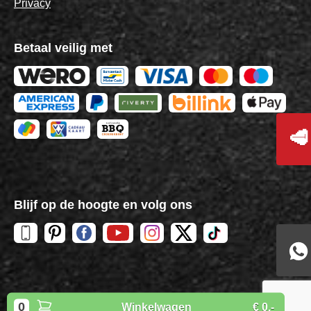
Privacy
Betaal veilig met
🥩
Blijf op de hoogte en volg ons
Copyright
BBQuality
| 2026
0
Winkelwagen
€ 0,-