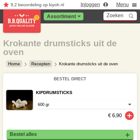
Inloggen
Menu
9,2
beoordeling
op kiyoh.nl
Zoeken
Assortiment
Krokante drumsticks uit de
oven
Home
Recepten
Krokante drumsticks uit de oven
BESTEL DIRECT
KIPDRUMSTICKS
€ 6,90
Bestel alles