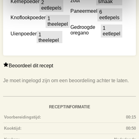
zout
Kerriepoeder
smaak
2
eetlepels
Paneermeel
6
Knoflookpoeder
eetlepels
1
theelepel
Gedroogde
1
oregano
Uienpoeder
eetlepel
1
theelepel
Beoordeel dit recept
Je moet ingelogd zijn om een beoordeling achter te laten.
RECEPTINFORMATIE
Voorbereidingstijd:
00:15
Kooktijd:
00:50