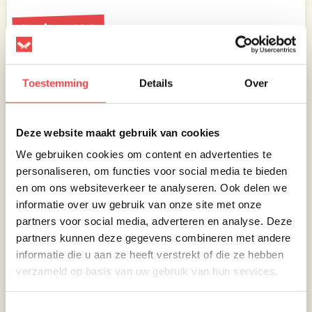
In de oven
Verwarm je oven voor op 180 graden. Als je
klaar bent met het paneren van de drumsticks
Toestemming
Details
Over
kunnen ze de oven in. Leg ze los op het
rooster en zorg ervoor dat je er iets onder
Deze website maakt gebruik van cookies
hebt liggen om het vocht op te vangen.
We gebruiken cookies om content en advertenties te
De drumsticks zijn klaar als ze er zo’n 40-45
personaliseren, om functies voor social media te bieden
minuten in hebben gezeten.
en om ons websiteverkeer te analyseren. Ook delen we
informatie over uw gebruik van onze site met onze
Je kunt ze zo eten of doe er een lekker sausje
partners voor social media, adverteren en analyse. Deze
bij.
partners kunnen deze gegevens combineren met andere
Eet smakelijk!
informatie die u aan ze heeft verstrekt of die ze hebben
verzameld op basis van uw gebruik van hun services.
Toestemmingsselectie