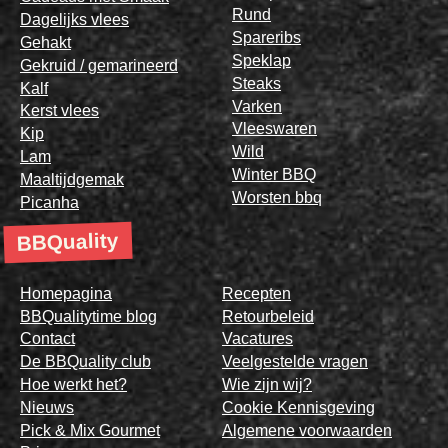
Rund
Dagelijks vlees
Spareribs
Gehakt
Speklap
Gekruid / gemarineerd
Steaks
Kalf
Varken
Kerst vlees
Vleeswaren
Kip
Wild
Lam
Winter BBQ
Maaltijdgemak
Worsten bbq
Picanha
BBQuality
Homepagina
Recepten
BBQualitytime blog
Retourbeleid
Contact
Vacatures
De BBQuality club
Veelgestelde vragen
Hoe werkt het?
Wie zijn wij?
Nieuws
Cookie Kennisgeving
Pick & Mix Gourmet
Algemene voorwaarden