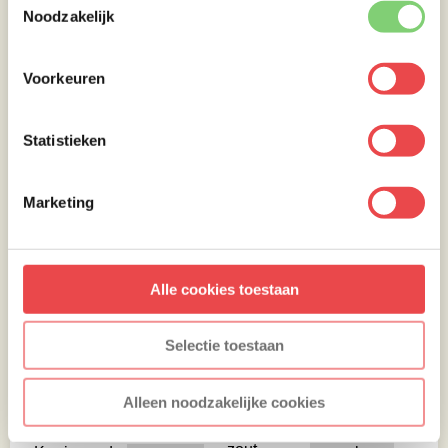
Noodzakelijk
Voorkeuren
Statistieken
Marketing
Alle cookies toestaan
Ingrediënten
Selectie toestaan
Drumsticks
1000 gram
Chilipoeder
1
Paprikapoeder
theelepel
Alleen noodzakelijke cookies
2
eetlepels
Peper en
Naar