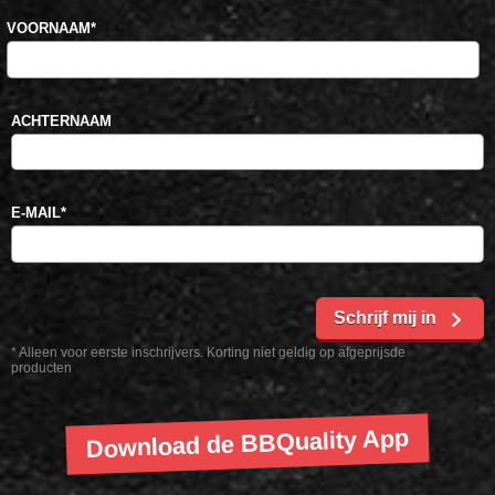
VOORNAAM
*
ACHTERNAAM
E-MAIL
*
Schrijf mij in
* Alleen voor eerste inschrijvers. Korting niet geldig op afgeprijsde
producten
Download de BBQuality App