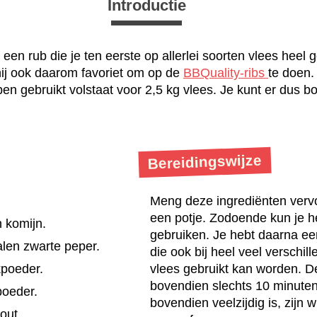
Introductie
een rub die je ten eerste op allerlei soorten vlees heel 
 hij ook daarom favoriet om op de
BBQuality-ribs
te doen.
en gebruikt volstaat voor 2,5 kg vlees. Je kunt er dus b
Bereidingswijze
Meng deze ingrediënten verv
een potje. Zodoende kun je he
 komijn.
gebruiken. Je hebt daarna ee
len zwarte peper.
die ook bij heel veel verschil
kpoeder.
vlees gebruikt kan worden. De
bovendien slechts 10 minuten
poeder.
bovendien veelzijdig is, zijn w
out.