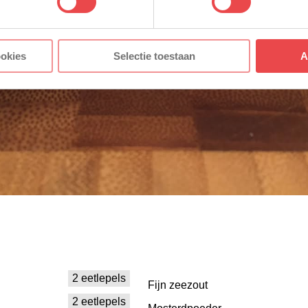
ookies
Selectie toestaan
A
2 eetlepels
Fijn zeezout
2 eetlepels