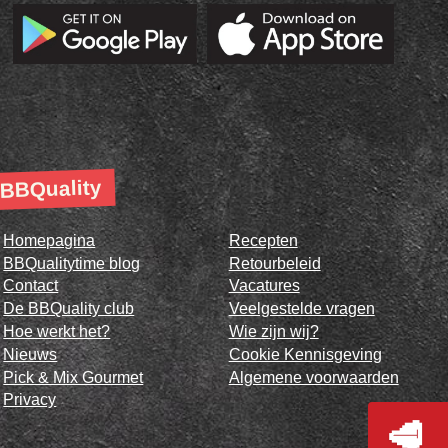
BBQuality
Homepagina
Recepten
BBQualitytime blog
Retourbeleid
Contact
Vacatures
De BBQuality club
Veelgestelde vragen
Hoe werkt het?
Wie zijn wij?
Nieuws
Cookie Kennisgeving
Pick & Mix Gourmet
Algemene voorwaarden
Privacy
🥩