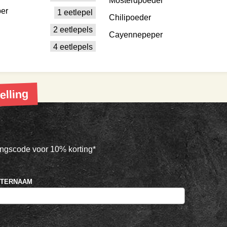
Mosterdpoeder
per
1 eetlepel
Chilipoeder
2 eetlepels
Cayennepeper
4 eetlepels
elling
tingscode voor 10% korting*
HTERNAAM