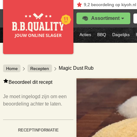
9,2
beoordeling
op kiyoh.nl
Z
Assortiment
je
f
s
Acties
BBQ
Dagelijks
vl
Magic Dust Rub
Home
Recepten
Beoordeel dit recept
Je moet ingelogd zijn om een
beoordeling achter te laten.
RECEPTINFORMATIE