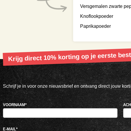
Versgemalen zwarte pe
Knoflookpoeder
Paprikapoeder
Krijg direct 10% korting op je eerste best
Schrijf je in voor onze nieuwsbrief en ontvang direct jouw kor
VOORNAAM
*
AC
E-MAIL
*