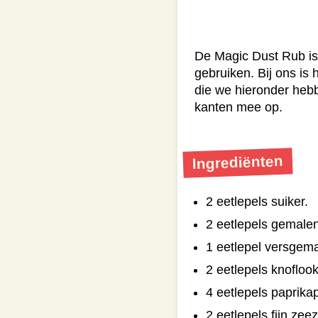
De Magic Dust Rub is 
gebruiken. Bij ons is
die we hieronder hebb
kanten mee op.
Ingrediënten
2 eetlepels suiker.
2 eetlepels gemalen
1 eetlepel versgema
2 eetlepels knofloo
4 eetlepels paprika
2 eetlepels fijn zeez