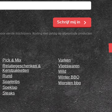
Schrijf mij in
voor eerste inschrijvers. Korting niet geldig op afgeprijsde producten
Pick & Mix
Varken
Relatiegeschenken &
Vleeswaren
Kerstpakketten
Wild
Rund
Winter BBQ
Spareribs
Worsten bbq
Speklap
Steaks