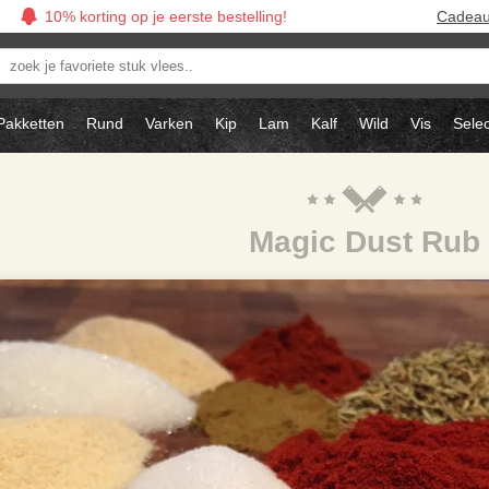
10% korting op je eerste bestelling!
Cadea
oek
avoriete
tuk
Pakketten
Rund
Varken
Kip
Lam
Kalf
Wild
Vis
Selec
ees..
Magic Dust Rub