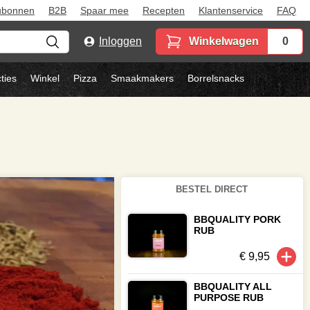
ubonnen
B2B
Spaar mee
Recepten
Klantenservice
FAQ
Inloggen
Winkelwagen
0
ties
Winkel
Pizza
Smaakmakers
Borrelsnacks
BESTEL DIRECT
BBQUALITY PORK
RUB
€ 9,95
BBQUALITY ALL
PURPOSE RUB