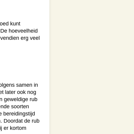
goed kunt
 De hoeveelheid
ovendien erg veel
olgens samen in
t later ook nog
n geweldige rub
lende soorten
 bereidingstijd
. Doordat de rub
ij er kortom