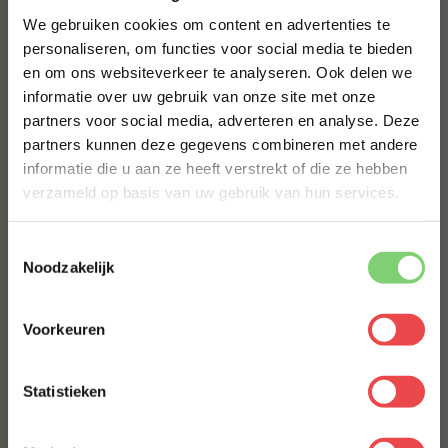
We gebruiken cookies om content en advertenties te
BBQUALITY THE ORIGINAL
personaliseren, om functies voor social media te bieden
€ 6,95
en om ons websiteverkeer te analyseren. Ook delen we
10% korting op je
informatie over uw gebruik van onze site met onze
eerste bestelling*
partners voor social media, adverteren en analyse. Deze
Bestel alles
Schrijf je in voor onze nieuwsbrief en ontvang direct
partners kunnen deze gegevens combineren met andere
10% korting op jouw eerste bestelling.
informatie die u aan ze heeft verstrekt of die ze hebben
VOORNAAM
*
verzameld op basis van uw gebruik van hun services.
Toestemmingsselectie
ACHTERNAAM
*
Noodzakelijk
Voorkeuren
E-MAILADRES
*
BBQuality Pork Rub
BBQuality The Original
(3
)
(4
)
Statistieken
€ 9,95
€ 6,95
Met jouw aanmelding ga je akkoord met onze
algemene
voorwaarden.