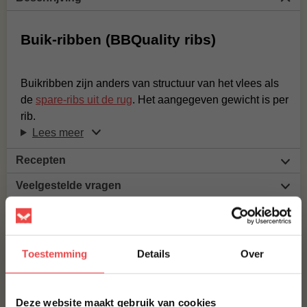
Buik-ribben (BBQuality ribs)
Buikribben zijn anders van structuur van het vlees als
de
spare-ribs uit de rug
. Het aangegeven gewicht is per
rib.
Lees meer
Recepten
Veelgestelde vragen
Productbeoordelingen
MAAK JE BUIKRIBBEN (BBQUALITY RIBS) COMPLEET!
Toestemming
Details
Over
BBQUALITY PORK RUB
×
€ 9,95
Deze website maakt gebruik van cookies