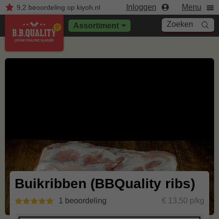
Inloggen
Menu
9,2
beoordeling
op kiyoh.nl
Zoeken
Assortiment
Buikribben (BBQuality ribs)
1 beoordeling
€ 13,50 p/kg