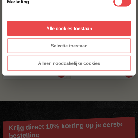
Marketing
Aanmelden
Alle cookies toestaan
* Alleen voor nieuwe inschrijvers, korting niet geldig op reeds
afgeprijsde producten.
Selectie toestaan
Butcher paper 40 x 60
BBQuality eikenhouten
cm
snijplank
Alleen noodzakelijke cookies
€ 0,50
€ 90,-
Krijg direct 10% korting op je eerste
bestelling