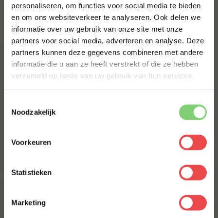
personaliseren, om functies voor social media te bieden
en om ons websiteverkeer te analyseren. Ook delen we
10% korting op je
Bestel alles
informatie over uw gebruik van onze site met onze
eerste bestelling*
partners voor social media, adverteren en analyse. Deze
Schrijf je in voor onze nieuwsbrief en ontvang direct
partners kunnen deze gegevens combineren met andere
10% korting op jouw eerste bestelling.
informatie die u aan ze heeft verstrekt of die ze hebben
VOORNAAM
*
verzameld op basis van uw gebruik van hun services.
Toestemmingsselectie
ACHTERNAAM
*
Noodzakelijk
BBQuality Pork Rub
BBQuality The Original
Voorkeuren
(3
)
(4
)
E-MAILADRES
*
€ 9,95
€ 6,95
Statistieken
Met jouw aanmelding ga je akkoord met onze
algemene
voorwaarden.
Marketing