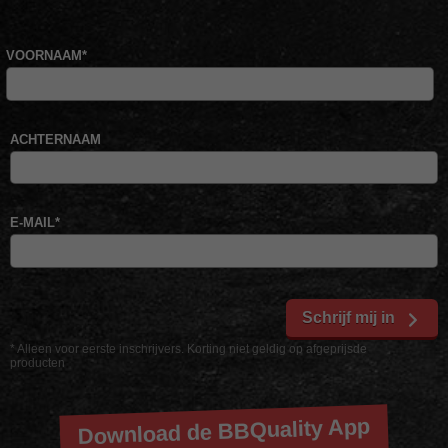
VOORNAAM
*
ACHTERNAAM
E-MAIL
*
Schrijf mij in
* Alleen voor eerste inschrijvers. Korting niet geldig op afgeprijsde
producten
Download de BBQuality App