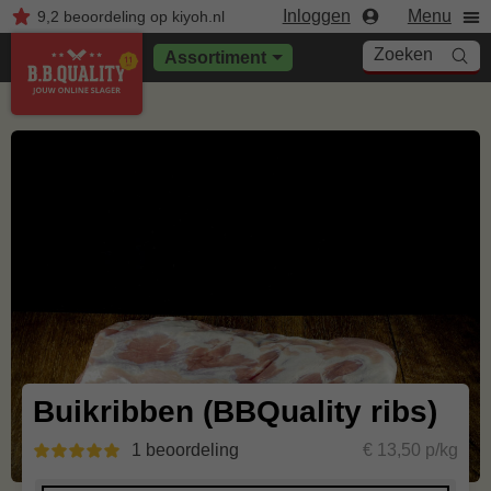
Inloggen
Menu
9,2
beoordeling
op kiyoh.nl
Zoeken
Assortiment
Buikribben (BBQuality ribs)
1 beoordeling
€ 13,50 p/kg