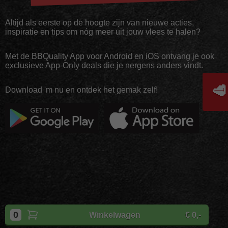
Altijd als eerste op de hoogte zijn van nieuwe acties,
inspiratie en tips om nóg meer uit jouw vlees te halen?
Met de BBQuality App voor Android en iOS ontvang je ook
exclusieve App-Only deals die je nergens anders vindt.
🥩
Download 'm nu en ontdek het gemak zelf!
Copyright
BBQuality
| 2026
0
Winkelwagen
€ 0,-