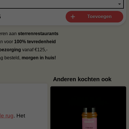
5
Toevoegen
veren aan
sterrenrestaurants
an voor
100% tevredenheid
 bezorging
vanaf €125,-
g besteld,
morgen in huis!
Anderen kochten ook
de rug
. Het