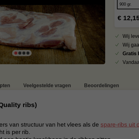
€ 12,1
Wij le
Wij ga
Gratis
Vandaa
pten
Veelgestelde vragen
Beoordelingen
uality ribs)
ers van structuur van het vlees als de
spare-ribs uit 
 is per rib.