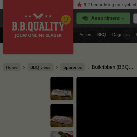
9,2
beoordeling
op kiyoh.nl
Z
Assortiment
je
f
s
Acties
BBQ
Dagelijks
vl
Buikribben (BBQ…
Home
BBQ vlees
Spareribs