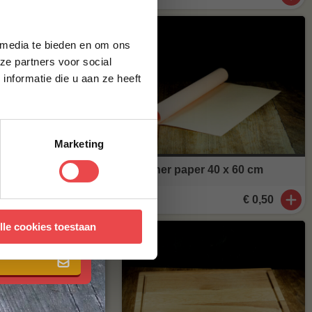
brief en ontvang
ste bestelling.
agen
. Staat
 media te bieden en om ons
stuur een mailtje
ze partners voor social
nformatie die u aan ze heeft
Marketing
Butcher paper 40 x 60 cm
€ 0,50
 met onze
algemene
lle cookies toestaan