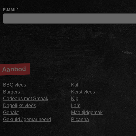
E-MAIL
*
* Alleen 
Aanbod
BBQ vlees
Kalf
Burgers
Kerst vlees
Cadeaus met Smaak
Kip
Dagelijks vlees
Lam
Gehakt
Maaltijdgemak
Gekruid / gemarineerd
Picanha