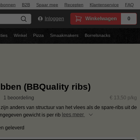
ubonnen
B2B
Spaar mee
Recepten
Klantenservice
FAQ
Inloggen
Winkelwagen
0
ties
Winkel
Pizza
Smaakmakers
Borrelsnacks
ibben (BBQuality ribs)
1 beoordeling
€ 13,50 p/kg
zijn anders van structuur van het vlees als de spare-ribs uit de
angegeven gewicht is per rib
lees meer
en geleverd