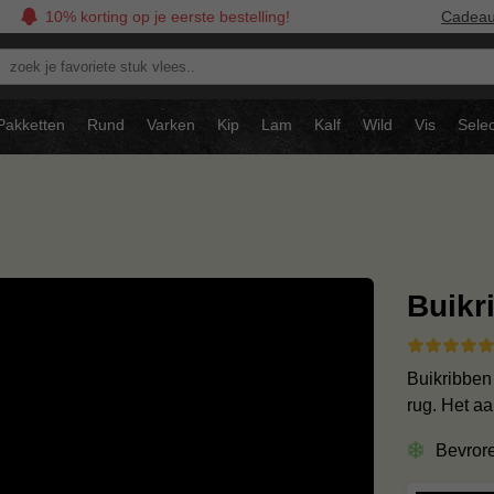
10% korting op je eerste bestelling!
Cadea
oek
avoriete
tuk
Pakketten
Rund
Varken
Kip
Lam
Kalf
Wild
Vis
Selec
ees..
Buikr
Buikribben 
rug. Het a
Bevror