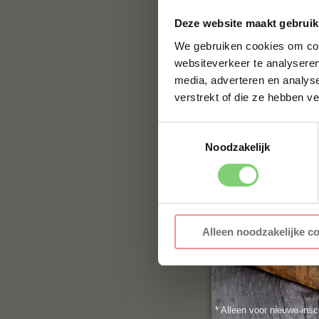
Contact
Deze website maakt gebruik
Voor vragen of voor
We gebruiken cookies om cont
jouw vraag hier nie
websiteverkeer te analyseren
naar:
info@bbqualit
media, adverteren en analys
verstrekt of die ze hebben v
Toestemmingsselectie
Noodzakelijk
Alleen noodzakelijke c
* Alleen voor nieuwe insc