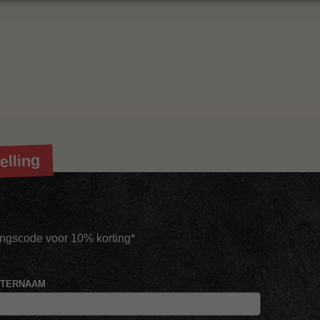
elling
tingscode voor 10% korting*
HTERNAAM