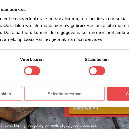
Schrijf je in voor onze nieuws
 van cookies
direct 10% korting op jouw eer
 extra informatie kun je kijken bij de
veelgestelde vr
ent en advertenties te personaliseren, om functies voor social
VOORNAAM
*
t tussen? Stuur dan een berichtje via
WhatsApp
, of 
. Ook delen we informatie over uw gebruik van onze site met on
y.nl
. We helpen je graag!
e. Deze partners kunnen deze gegevens combineren met andere i
erzameld op basis van uw gebruik van hun services.
ACHTERNAAM
*
Voorkeuren
Statistieken
E-MAILADRES
*
Met jouw aanmelding ga je akkoord
ookies
Selectie toestaan
A
voorwaarden.
Aanmelden
hrijvers, korting niet geldig op reeds afgeprijsde producten.