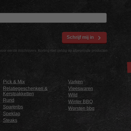
Schrijf mij in
voor eerste inschrijvers. Korting niet geldig op afgeprijsde producten
Pick & Mix
Varken
Relatiegeschenken &
Vleeswaren
Kerstpakketten
Wild
Rund
Winter BBQ
Spareribs
Worsten bbq
Speklap
Steaks