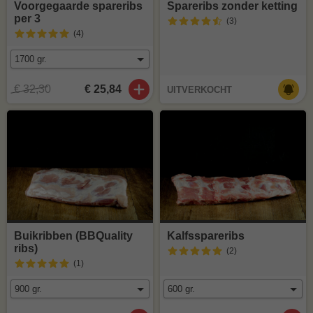
Voorgegaarde spareribs
Spareribs zonder ketting
per 3
(3
)
(4
)
€ 32,30
€ 25,84
UITVERKOCHT
Buikribben (BBQuality
Kalfsspareribs
ribs)
(2
)
(1
)