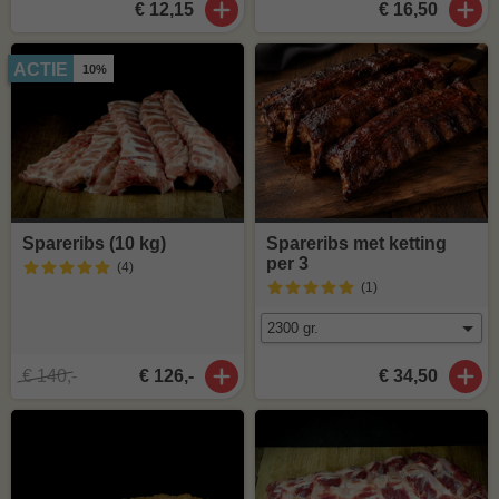
€ 12,15
€ 16,50
ACTIE
10%
Spareribs (10 kg)
Spareribs met ketting
per 3
(4
)
(1
)
€ 140,-
€ 126,-
€ 34,50