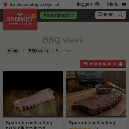
Inloggen
Menu
9,2
beoordeling
op kiyoh.nl
Zoeken
Assortiment
BBQ vlees
Home
BBQ vlees
Spareribs
Filter producten
Spareribs met ketting
Spareribs met ketting
extra dik bevleesd