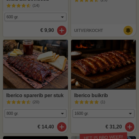
(25
)
(14
)
€ 9,90
UITVERKOCHT
Iberico sparerib per stuk
Iberico buikrib
(20
)
(1
)
€ 14,40
€ 31,20
HET IS BBQ WEER!