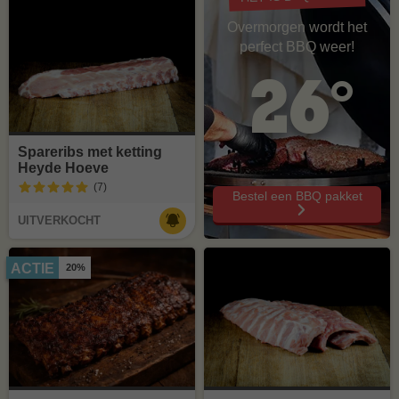
Overmorgen wordt het
perfect BBQ weer!
26°
Spareribs met ketting
Heyde Hoeve
(7
)
Bestel een BBQ pakket
UITVERKOCHT
ACTIE
20%