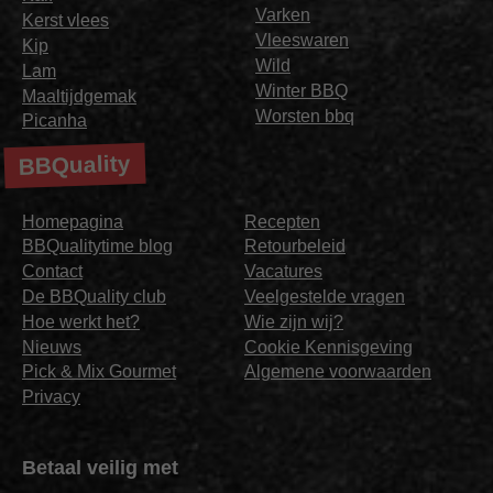
Varken
Kerst vlees
Vleeswaren
Kip
Wild
Lam
Winter BBQ
Maaltijdgemak
Worsten bbq
Picanha
BBQuality
Homepagina
Recepten
BBQualitytime blog
Retourbeleid
Contact
Vacatures
De BBQuality club
Veelgestelde vragen
Hoe werkt het?
Wie zijn wij?
Nieuws
Cookie Kennisgeving
Pick & Mix Gourmet
Algemene voorwaarden
Privacy
Betaal veilig met