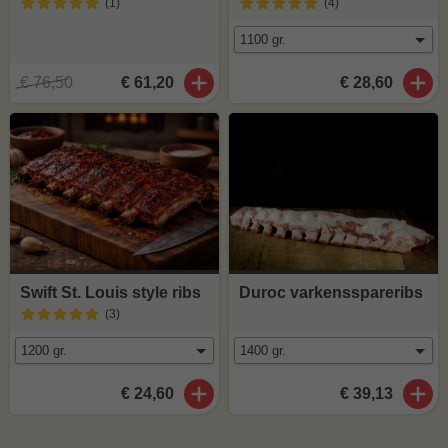
(1
)
(4
)
€ 76,50
€ 61,20
€ 28,60
Swift St. Louis style ribs
Duroc varkensspareribs
(3
)
€ 24,60
€ 39,13