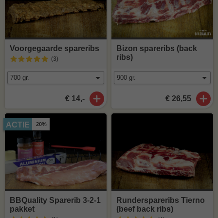
Voorgegaarde spareribs
Bizon spareribs (back
ribs)
(3
)
€ 14,-
€ 26,55
ACTIE
20%
BBQuality Sparerib 3-2-1
Runderspareribs Tierno
pakket
(beef back ribs)