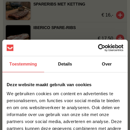
SPARERIBS MET KETTING
€ 16,-
IBERICO SPARE-RIBS
€ 17,50
BBQUALITY PORK RUB
€ 9,95
Toestemming
Details
Over
×
Bestel alles
Deze website maakt gebruik van cookies
We gebruiken cookies om content en advertenties te
personaliseren, om functies voor social media te bieden
en om ons websiteverkeer te analyseren. Ook delen we
10% korting op je
informatie over uw gebruik van onze site met onze
eerste bestelling*
partners voor social media, adverteren en analyse. Deze
Schrijf je in voor onze nieuwsbrief en ontvang direct
partners kunnen deze gegevens combineren met andere
10% korting op jouw eerste bestelling.