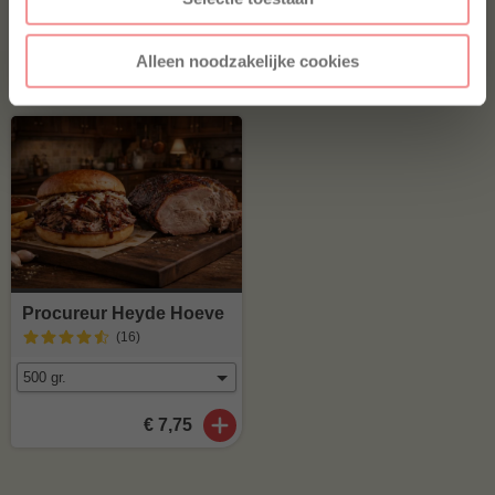
Alleen noodzakelijke cookies
€ 6,98
€ 30,-
€ 25,-
Procureur Heyde Hoeve
(16
)
€ 7,75