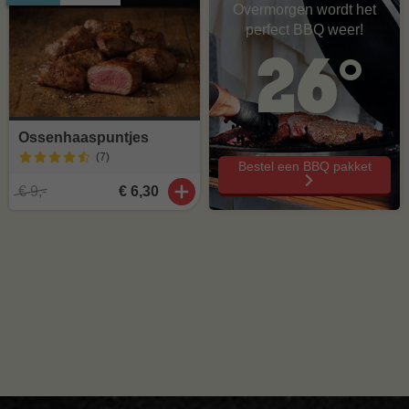
Overmorgen wordt het
perfect BBQ weer!
26°
Ossenhaaspuntjes
(7
)
Bestel een BBQ pakket
€ 9,-
€ 6,30