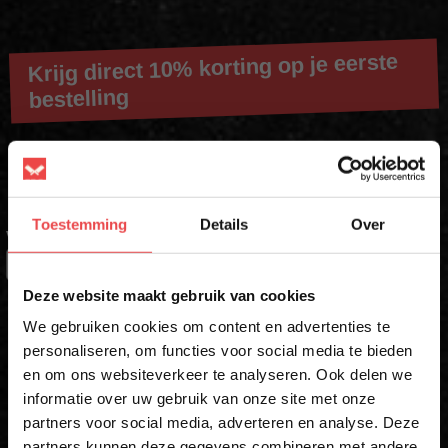
Krijg direct 10% korting op je eerste
bestelling
Schrijf je in voor onze nieuwsbrief en ontvang direct jouw
kortingscode voor 10% korting*
Toestemming
Details
Over
VOORNAAM
*
×
Deze website maakt gebruik van cookies
ACHTERNAAM
We gebruiken cookies om content en advertenties te
personaliseren, om functies voor social media te bieden
en om ons websiteverkeer te analyseren. Ook delen we
10% korting op je
informatie over uw gebruik van onze site met onze
eerste bestelling*
E-MAIL
*
partners voor social media, adverteren en analyse. Deze
Schrijf je in voor onze nieuwsbrief en ontvang direct
partners kunnen deze gegevens combineren met andere