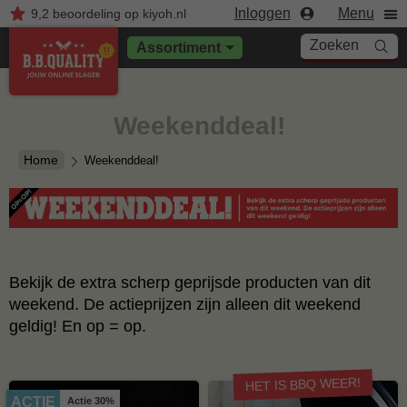
Inloggen
Menu
9,2
beoordeling
op kiyoh.nl
Zoeken
Assortiment
Weekenddeal!
Home
Weekenddeal!
Bekijk de extra scherp geprijsde producten van dit
weekend. De actieprijzen zijn alleen dit weekend
geldig! En op = op.
HET IS BBQ WEER!
ACTIE
Actie 30%