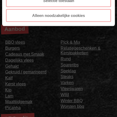
Selectie toestaan
Alleen noodzakelijke cookies
Aanbod
BBQ vlees
Pick & Mix
Burgers
Relatiegeschenken &
Kerstpakketten
Cadeaus met Smaak
Rund
Dagelijks vlees
Spareribs
Gehakt
Speklap
Gekruid / gemarineerd
Steaks
Kalf
Varken
Kerst vlees
Vleeswaren
Kip
Wild
Lam
Winter BBQ
Maaltijdgemak
Worsten bbq
Picanha