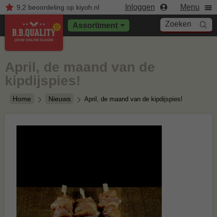
Inloggen
Menu
9,2
beoordeling
op kiyoh.nl
Zoeken
Assortiment
April, de maand van de
kipdijspies!
Home
Nieuws
April, de maand van de kipdijspies!