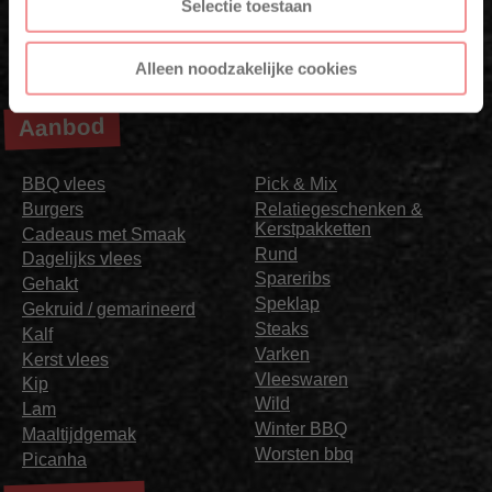
Selectie toestaan
Alleen noodzakelijke cookies
Aanbod
BBQ vlees
Pick & Mix
Burgers
Relatiegeschenken &
Kerstpakketten
Cadeaus met Smaak
Rund
Dagelijks vlees
Spareribs
Gehakt
Speklap
Gekruid / gemarineerd
Steaks
Kalf
Varken
Kerst vlees
Vleeswaren
Kip
Wild
Lam
Winter BBQ
Maaltijdgemak
Worsten bbq
Picanha