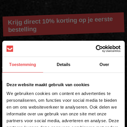
Krijg direct 10% korting op je eerste
bestelling
Schrijf je in voor onze nieuwsbrief en ontvang direct jouw
kortingscode voor 10% korting*
Toestemming
Details
Over
VOORNAAM
*
×
Deze website maakt gebruik van cookies
ACHTERNAAM
We gebruiken cookies om content en advertenties te
personaliseren, om functies voor social media te bieden
en om ons websiteverkeer te analyseren. Ook delen we
10% korting op je
informatie over uw gebruik van onze site met onze
eerste bestelling*
E-MAIL
*
partners voor social media, adverteren en analyse. Deze
Schrijf je in voor onze nieuwsbrief en ontvang direct