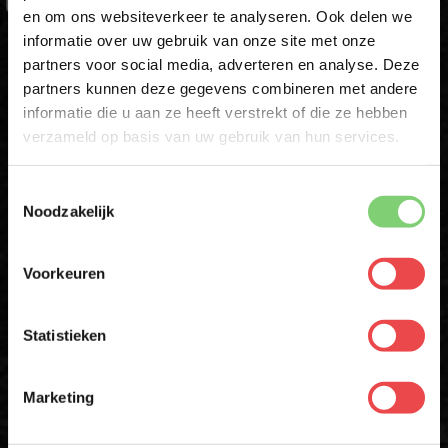
en om ons websiteverkeer te analyseren. Ook delen we
10% korting op je
informatie over uw gebruik van onze site met onze
eerste bestelling*
ACHTERNAAM
partners voor social media, adverteren en analyse. Deze
Schrijf je in voor onze nieuwsbrief en ontvang direct
partners kunnen deze gegevens combineren met andere
10% korting op jouw eerste bestelling.
informatie die u aan ze heeft verstrekt of die ze hebben
VOORNAAM
*
E-MAIL
*
verzameld op basis van uw gebruik van hun services.
Toestemmingsselectie
ACHTERNAAM
*
Noodzakelijk
Schrijf mij in
* Alleen voor eerste inschrijvers. Korting niet geldig op afgeprijsde
Voorkeuren
producten
E-MAILADRES
*
Download de BBQuality App
Statistieken
Met jouw aanmelding ga je akkoord met onze
algemene
voorwaarden.
Marketing
Altijd als eerste op de hoogte zijn van nieuwe acties,
inspiratie en tips om nóg meer uit jouw vlees te halen?
Aanmelden