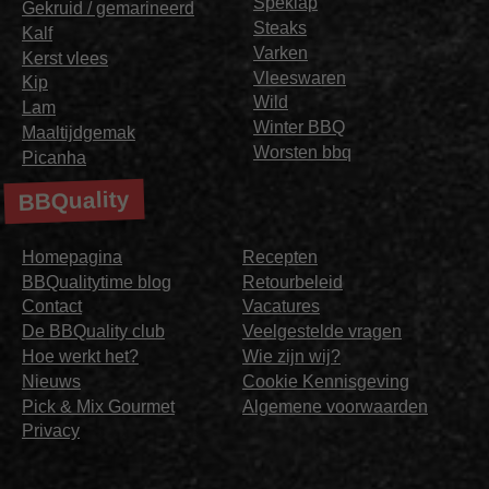
Speklap
Gekruid / gemarineerd
Steaks
Kalf
Varken
Kerst vlees
Vleeswaren
Kip
Wild
Lam
Winter BBQ
Maaltijdgemak
Worsten bbq
Picanha
BBQuality
Homepagina
Recepten
BBQualitytime blog
Retourbeleid
Contact
Vacatures
De BBQuality club
Veelgestelde vragen
Hoe werkt het?
Wie zijn wij?
Nieuws
Cookie Kennisgeving
Pick & Mix Gourmet
Algemene voorwaarden
Privacy