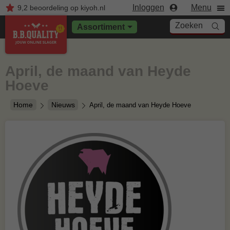
Inloggen
Menu
9,2
beoordeling
op kiyoh.nl
Zoeken
Assortiment
April, de maand van Heyde
Hoeve
Home
Nieuws
April, de maand van Heyde Hoeve