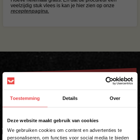
veelzijdig stuk vlees is kan je hier zien op onze
receptenpagina.
Krijg direct 10% korting op je eerste
bestelling
Toestemming
Details
Over
Schrijf je in voor onze nieuwsbrief en ontvang direct jouw
kortingscode voor 10% korting*
×
Deze website maakt gebruik van cookies
We gebruiken cookies om content en advertenties te
VOORNAAM
*
personaliseren, om functies voor social media te bieden