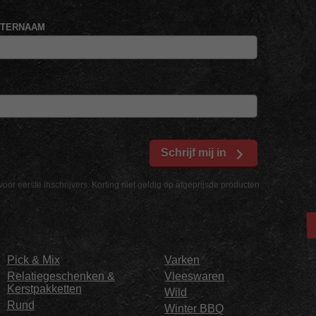
HTERNAAM
Schrijf mij in
voor eerste inschrijvers. Korting niet geldig op afgeprijsde producten
Pick & Mix
Varken
Relatiegeschenken &
Vleeswaren
Kerstpakketten
Wild
Rund
Winter BBQ