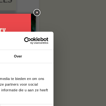
×
je
Over
g*
brief en ontvang
ste bestelling.
 media te bieden en om ons
ze partners voor social
nformatie die u aan ze heeft