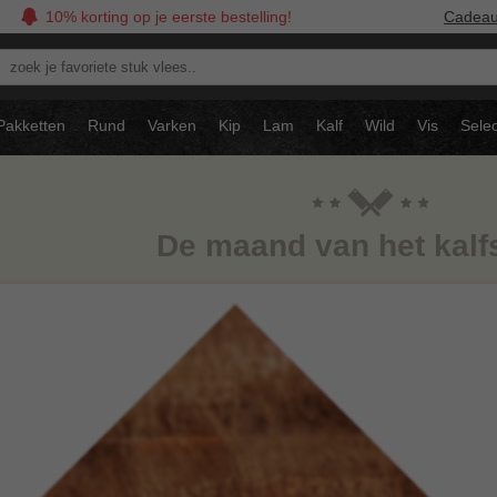
10% korting op je eerste bestelling!
Cadea
oek
avoriete
tuk
Pakketten
Rund
Varken
Kip
Lam
Kalf
Wild
Vis
Selec
ees..
De maand van het kalf