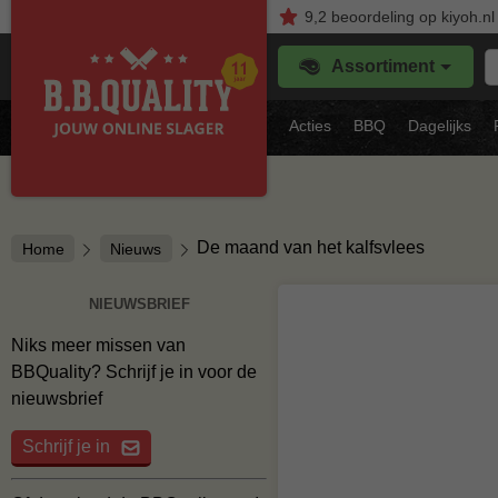
9,2
beoordeling
op kiyoh.nl
Z
Assortiment
je
f
s
Acties
BBQ
Dagelijks
vl
De maand van het kalfsvlees
Home
Nieuws
NIEUWSBRIEF
Niks meer missen van
BBQuality? Schrijf je in voor de
nieuwsbrief
Schrijf je in