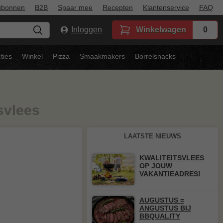
ubonnen
B2B
Spaar mee
Recepten
Klantenservice
FAQ
Inloggen
Winkelwagen
0
ties
Winkel
Pizza
Smaakmakers
Borrelsnacks
svlees
LAATSTE NIEUWS
KWALITEITSVLEES
OP JOUW
VAKANTIEADRES!
AUGUSTUS =
ANGUSTUS BIJ
BBQUALITY