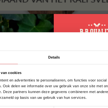
10% korting op 
Details
eerste bestellin
Schrijf je in voor onze nieuws
 van cookies
direct 10% korting op jouw eer
ent en advertenties te personaliseren, om functies voor social
VOORNAAM
*
. Ook delen we informatie over uw gebruik van onze site met on
e. Deze partners kunnen deze gegevens combineren met andere i
erzameld op basis van uw gebruik van hun services.
ACHTERNAAM
*