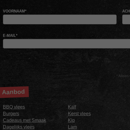
VOORNAAM
*
AC
E-MAIL
*
* Alleen 
Aanbod
BBQ vlees
Kalf
Burgers
Kerst vlees
Cadeaus met Smaak
Kip
Dagelijks vlees
Lam