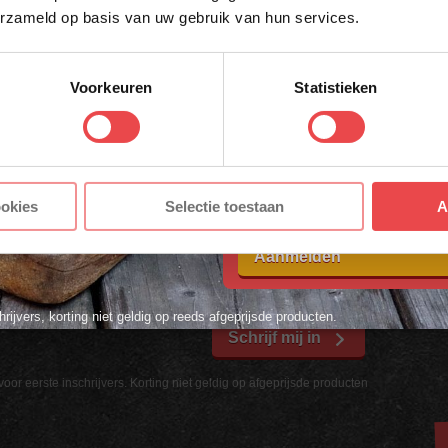
erzameld op basis van uw gebruik van hun services.
ACHTERNAAM
*
Voorkeuren
Statistieken
tingscode voor 10% korting*
E-MAILADRES
*
HTERNAAM
Met jouw aanmelding ga je akkoord
ookies
Selectie toestaan
A
voorwaarden.
Aanmelden
hrijvers, korting niet geldig op reeds afgeprijsde producten.
Schrijf mij in
voor eerste inschrijvers. Korting niet geldig op afgeprijsde producten