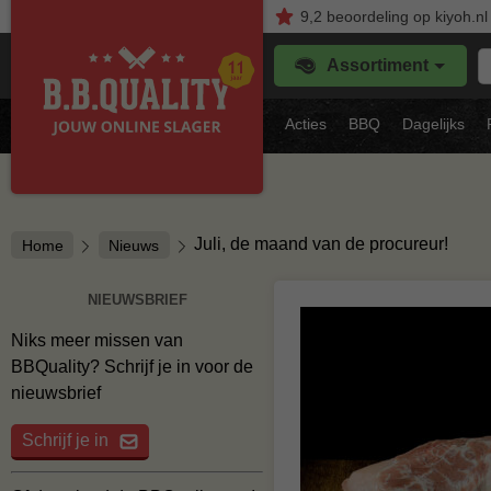
9,2
beoordeling
op kiyoh.nl
Z
Assortiment
je
f
s
Acties
BBQ
Dagelijks
vl
Juli, de maand van de procureur!
Home
Nieuws
NIEUWSBRIEF
Niks meer missen van
BBQuality? Schrijf je in voor de
nieuwsbrief
Schrijf je in