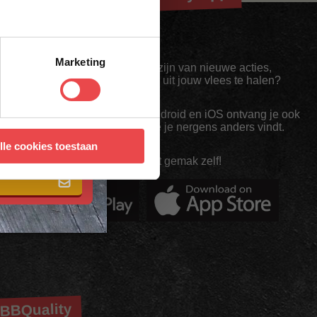
Marketing
Altijd als eerste op de hoogte zijn van nieuwe acties,
inspiratie en tips om nóg meer uit jouw vlees te halen?
Met de BBQuality App voor Android en iOS ontvang je ook
exclusieve App-Only deals die je nergens anders vindt.
 met onze
algemene
lle cookies toestaan
Download 'm nu en ontdek het gemak zelf!
BBQuality