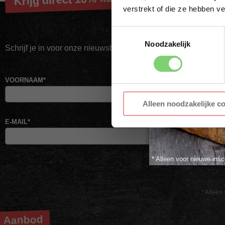
verstrekt of die ze hebben v
Toestemmingsselectie
Noodzakelijk
Schrijf je in voor onze nieuwsbrief en ontvang direct jouw kor
VOORNAAM
*
AC
Alleen noodzakelijke c
E-MAIL
*
* Alleen voor nieuwe insc
* Alleen 
Aanbod