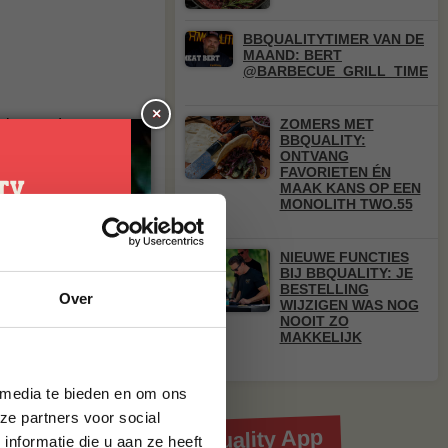
BBQUALITYTIMER VAN DE
MAAND: BERT
@BARBECUE_GRILL_TIME
×
ok voor de
ZOMERS MET
BBQUALITY:
s we al vaker
ONTVANG
weeks wil je toch
FAVORIETEN ÉN
MAAK KANS OP EEN
MONOLITH TWO.55
een heel veelzijdig
misschien om er
 of heerlijke malse
NIEUWE FUNCTIES
ratis bij een
je
BIJ BBQUALITY: JE
BESTELLING
Over
g*
WIJZIGEN WAS NOG
NOOIT ZO
MAKKELIJK
brief en ontvang
ste bestelling.
 media te bieden en om ons
ze partners voor social
Download de BBQuality App
nformatie die u aan ze heeft