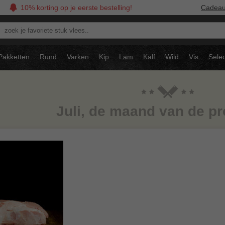
10% korting op je eerste bestelling!
Cadea
oek
avoriete
tuk
Pakketten
Rund
Varken
Kip
Lam
Kalf
Wild
Vis
Selec
ees..
Juli, de maand van de pr