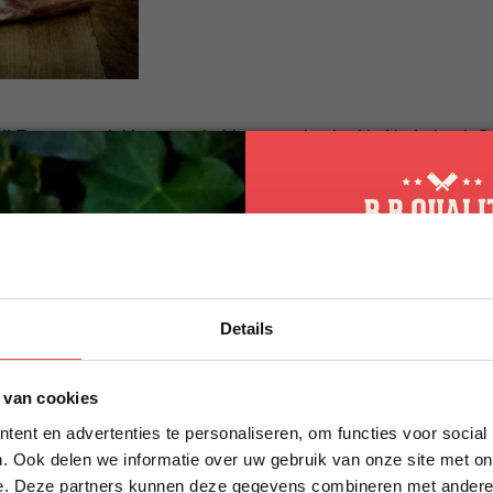
r!! En wat een lekker weer hebben we al gehad in Nederland. O
 er goed uit dus de BBQ kan lekker blijven branden. Maar zoal
 natuurlijk het hele jaar door terecht bij ons. Want ook doorde
nd bent trappen we de maand juli af met een lekkere actie met 
e procureur. Daar kun je echt van alles meemaken. Je kent het 
 Maar wist je dat je er ook de lekkerste steaks van kunt snijden
ens uit want deze maand krijg je 500 gram procureur helemaal g
10% korting op 
0!
Details
eerste bestellin
Schrijf je in voor onze nieuws
 van cookies
direct 10% korting op jouw eer
ent en advertenties te personaliseren, om functies voor social
VOORNAAM
*
. Ook delen we informatie over uw gebruik van onze site met on
elling
e. Deze partners kunnen deze gegevens combineren met andere i