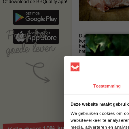
Of download de BBQuality app!
Dan is het nu echt zome
komende periode ziet het
hebben aangegeven kun je
het lekkerste vlees :).
En zoals je van ons gewe
stukje vlees, namelijk d
pulled pork van te maken.
saté. Probeer het maar e
besteding vanaf € 100,0
Toestemming
Deze website maakt gebruik
We gebruiken cookies om cont
websiteverkeer te analyseren
Krijg direct 10% korting op je eerste best
media, adverteren en analys