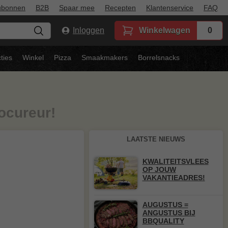
ubonnen
B2B
Spaar mee
Recepten
Klantenservice
FAQ
Inloggen
Winkelwagen
0
ties
Winkel
Pizza
Smaakmakers
Borrelsnacks
ocureur!
LAATSTE NIEUWS
KWALITEITSVLEES
OP JOUW
VAKANTIEADRES!
AUGUSTUS =
ANGUSTUS BIJ
BBQUALITY