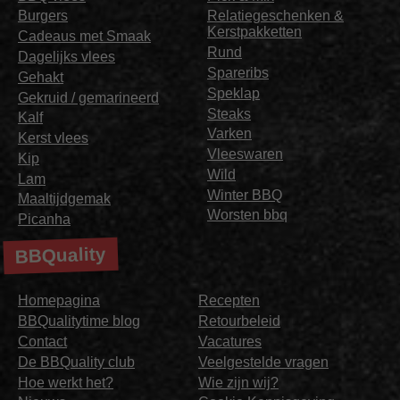
Burgers
Relatiegeschenken &
Kerstpakketten
Cadeaus met Smaak
Rund
Dagelijks vlees
Spareribs
Gehakt
Speklap
Gekruid / gemarineerd
Steaks
Kalf
Varken
Kerst vlees
Vleeswaren
Kip
Wild
Lam
Winter BBQ
Maaltijdgemak
Worsten bbq
Picanha
BBQuality
Homepagina
Recepten
BBQualitytime blog
Retourbeleid
Contact
Vacatures
De BBQuality club
Veelgestelde vragen
Hoe werkt het?
Wie zijn wij?