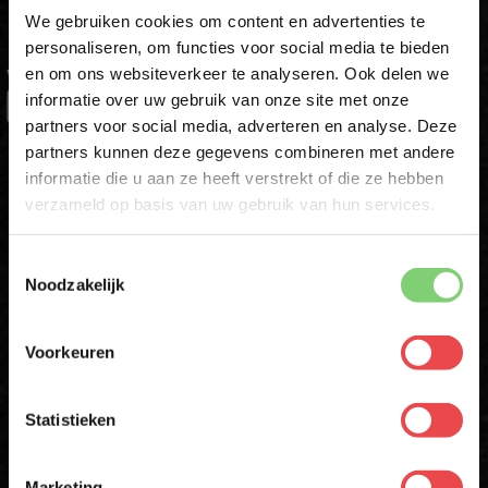
kortingscode voor 10% korting*
We gebruiken cookies om content en advertenties te
personaliseren, om functies voor social media te bieden
en om ons websiteverkeer te analyseren. Ook delen we
10% korting op je
VOORNAAM
*
informatie over uw gebruik van onze site met onze
eerste bestelling*
partners voor social media, adverteren en analyse. Deze
Schrijf je in voor onze nieuwsbrief en ontvang direct
partners kunnen deze gegevens combineren met andere
10% korting op jouw eerste bestelling.
ACHTERNAAM
informatie die u aan ze heeft verstrekt of die ze hebben
VOORNAAM
*
verzameld op basis van uw gebruik van hun services.
E-MAIL
*
Toestemmingsselectie
ACHTERNAAM
*
Noodzakelijk
Voorkeuren
Schrijf mij in
E-MAILADRES
*
* Alleen voor eerste inschrijvers. Korting niet geldig op afgeprijsde
producten
Statistieken
Met jouw aanmelding ga je akkoord met onze
algemene
voorwaarden.
Download de BBQuality App
Marketing