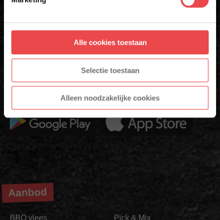
Aanmelden
Altijd als eerste op de hoogte zijn van nieuwe acties,
inspiratie en tips om nóg meer uit jouw vlees te halen?
Alle cookies toestaan
* Alleen voor nieuwe inschrijvers, korting niet geldig op reeds
afgeprijsde producten.
Met de BBQuality App voor Android en iOS ontvang je ook
exclusieve App-Only deals die je nergens anders vindt.
Selectie toestaan
Download 'm nu en ontdek het gemak zelf!
Alleen noodzakelijke cookies
Aanbod
BBQ vlees
Pick & Mix