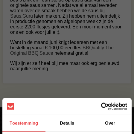
originele saus samen. Nadat we allemaal tevreden
waren over de smaak hebben we de saus bij
Saus.Guru
laten maken. Zij hebben hem uiteindelijk
in productie genomen en afgelopen week zijn de
eerste 2200 flesjes geleverd. Een mooi moment voor
ons en ook voor jullie ;).
Want in de maand juni krijgt iedereen met een
bestelling vanaf € 100,00 een fles
BBQuality The
Original BBQ Sauce
helemaal gratis!
Wij zijn er zelf heel blij mee maar ook erg benieuwd
naar jullie mening.
Toestemming
Details
Over
Krijg direct 10% korting op je eerste