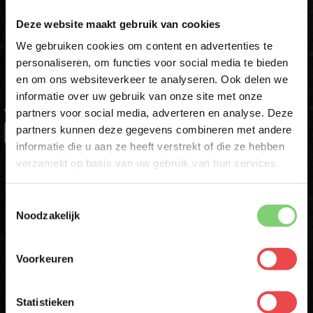
×
bestelling
Deze website maakt gebruik van cookies
We gebruiken cookies om content en advertenties te
Schrijf je in voor onze nieuwsbrief en ontvang direct jouw
personaliseren, om functies voor social media te bieden
kortingscode voor 10% korting*
en om ons websiteverkeer te analyseren. Ook delen we
10% korting op je
informatie over uw gebruik van onze site met onze
eerste bestelling*
partners voor social media, adverteren en analyse. Deze
VOORNAAM
*
Schrijf je in voor onze nieuwsbrief en ontvang direct
partners kunnen deze gegevens combineren met andere
10% korting op jouw eerste bestelling.
informatie die u aan ze heeft verstrekt of die ze hebben
VOORNAAM
*
verzameld op basis van uw gebruik van hun services.
ACHTERNAAM
Toestemmingsselectie
ACHTERNAAM
*
Noodzakelijk
E-MAIL
*
Voorkeuren
E-MAILADRES
*
Schrijf mij in
Statistieken