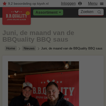
Inloggen
Menu
9,2
beoordeling
op kiyoh.nl
Zoeken
Assortiment
Juni, de maand van de
BBQuality BBQ saus
Home
Nieuws
Juni, de maand van de BBQuality BBQ saus