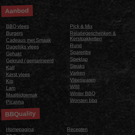
Aanbod
BBQ vlees
Pick & Mix
Burgers
Relatiegeschenken &
Kerstpakketten
Cadeaus met Smaak
Rund
Dagelijks vlees
Spareribs
Gehakt
Speklap
Gekruid / gemarineerd
Steaks
Kalf
Varken
Kerst vlees
Vleeswaren
Kip
Wild
Lam
Winter BBQ
Maaltijdgemak
Worsten bbq
Picanha
BBQuality
Homepagina
Recepten