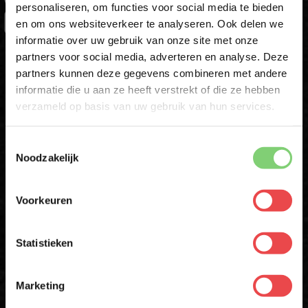
VOORNAAM
*
personaliseren, om functies voor social media te bieden
en om ons websiteverkeer te analyseren. Ook delen we
10% korting op je
informatie over uw gebruik van onze site met onze
eerste bestelling*
partners voor social media, adverteren en analyse. Deze
ACHTERNAAM
Schrijf je in voor onze nieuwsbrief en ontvang direct
partners kunnen deze gegevens combineren met andere
10% korting op jouw eerste bestelling.
informatie die u aan ze heeft verstrekt of die ze hebben
VOORNAAM
*
verzameld op basis van uw gebruik van hun services.
E-MAIL
*
Toestemmingsselectie
ACHTERNAAM
*
Noodzakelijk
Schrijf mij in
Voorkeuren
* Alleen voor eerste inschrijvers. Korting niet geldig op afgeprijsde
E-MAILADRES
*
producten
Statistieken
Download de BBQuality App
Met jouw aanmelding ga je akkoord met onze
algemene
voorwaarden.
Marketing
Altijd als eerste op de hoogte zijn van nieuwe acties,