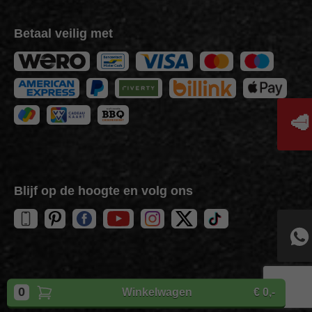
Betaal veilig met
🥩
Blijf op de hoogte en volg ons
Copyright
BBQuality
| 2026
0
Winkelwagen
€ 0,-