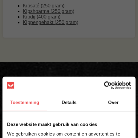
Kipsaté (250 gram)
Kipshoarma (250 gram)
Kipdij (400 gram)
Kippengehakt (250 gram)
Krijg direct 10% korting op je eerste
bestelling
Toestemming
Details
Over
Schrijf je in voor onze nieuwsbrief en ontvang direct jouw
×
kortingscode voor 10% korting*
Deze website maakt gebruik van cookies
We gebruiken cookies om content en advertenties te