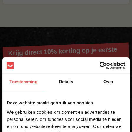
Krijg direct 10% korting op je eerste
bestelling
Schrijf je in voor onze nieuwsbrief en ontvang direct jouw
Toestemming
Details
Over
kortingscode voor 10% korting*
×
VOORNAAM
*
Deze website maakt gebruik van cookies
We gebruiken cookies om content en advertenties te
personaliseren, om functies voor social media te bieden
ACHTERNAAM
en om ons websiteverkeer te analyseren. Ook delen we
10% korting op je