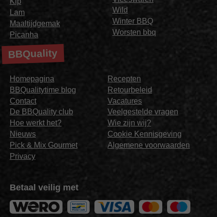
Kip
Wild
Lam
Winter BBQ
Maaltijdgemak
Worsten bbq
Picanha
BBQuality
Homepagina
Recepten
BBQualitytime blog
Retourbeleid
Contact
Vacatures
De BBQuality club
Veelgestelde vragen
Hoe werkt het?
Wie zijn wij?
Nieuws
Cookie Kennisgeving
Pick & Mix Gourmet
Algemene voorwaarden
Privacy
Betaal veilig met