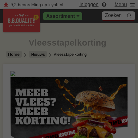
Inloggen
Menu
9,2
beoordeling
op kiyoh.nl
Zoeken
Assortiment
Vleesstapelkorting
Home
Nieuws
Vleesstapelkorting