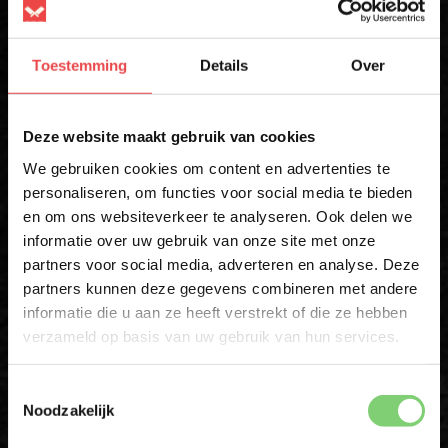
ACHTERNAAM
Toestemming
Details
Over
E-MAIL
*
×
Deze website maakt gebruik van cookies
We gebruiken cookies om content en advertenties te
Schrijf mij in
personaliseren, om functies voor social media te bieden
* Alleen voor eerste inschrijvers. Korting niet geldig op afgeprijsde
en om ons websiteverkeer te analyseren. Ook delen we
10% korting op je
producten
informatie over uw gebruik van onze site met onze
eerste bestelling*
partners voor social media, adverteren en analyse. Deze
Schrijf je in voor onze nieuwsbrief en ontvang direct
Download de BBQuality App
partners kunnen deze gegevens combineren met andere
10% korting op jouw eerste bestelling.
informatie die u aan ze heeft verstrekt of die ze hebben
VOORNAAM
*
verzameld op basis van uw gebruik van hun services.
Altijd als eerste op de hoogte zijn van nieuwe acties,
inspiratie en tips om nóg meer uit jouw vlees te halen?
Toestemmingsselectie
ACHTERNAAM
*
Noodzakelijk
Met de BBQuality App voor Android en iOS ontvang je ook
exclusieve App-Only deals die je nergens anders vindt.