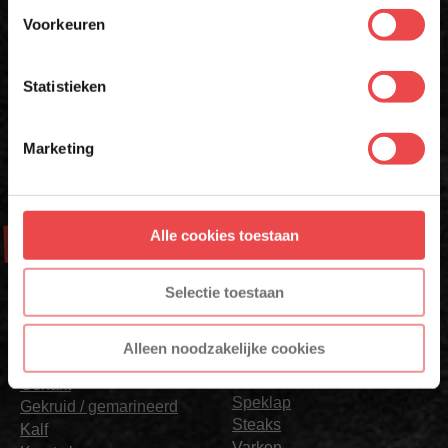
Voorkeuren
E-MAILADRES
*
Download 'm nu en ontdek het gemak zelf!
Statistieken
Met jouw aanmelding ga je akkoord met onze
algemene
voorwaarden.
Marketing
Aanmelden
Alle cookies toestaan
Aanbod
* Alleen voor nieuwe inschrijvers, korting niet geldig op reeds
afgeprijsde producten.
Selectie toestaan
BBQ vlees
Pick & Mix
Burgers
Relatiegeschenken &
Kerstpakketten
Cadeaus met Smaak
Alleen noodzakelijke cookies
Rund
Dagelijks vlees
Spareribs
Gehakt
Speklap
Gekruid / gemarineerd
Steaks
Kalf
Varken