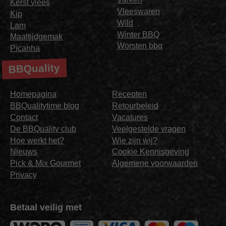
Kerst vlees
Vleeswaren
Kip
Wild
Lam
Winter BBQ
Maaltijdgemak
Worsten bbq
Picanha
BBQuality
Homepagina
Recepten
BBQualitytime blog
Retourbeleid
Contact
Vacatures
De BBQuality club
Veelgestelde vragen
Hoe werkt het?
Wie zijn wij?
Nieuws
Cookie Kennisgeving
Pick & Mix Gourmet
Algemene voorwaarden
Privacy
Betaal veilig met