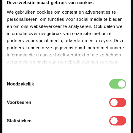
Deze website maakt gebruik van cookies
Schrijf je in voor onze nieuwsbrief en ontvang direct jouw
We gebruiken cookies om content en advertenties te
kortingscode voor 10% korting*
personaliseren, om functies voor social media te bieden
en om ons websiteverkeer te analyseren. Ook delen we
10% korting op je
informatie over uw gebruik van onze site met onze
VOORNAAM
eerste bestelling*
*
partners voor social media, adverteren en analyse. Deze
Schrijf je in voor onze nieuwsbrief en ontvang direct
partners kunnen deze gegevens combineren met andere
10% korting op jouw eerste bestelling.
informatie die u aan ze heeft verstrekt of die ze hebben
ACHTERNAAM
VOORNAAM
*
verzameld op basis van uw gebruik van hun services.
Toestemmingsselectie
ACHTERNAAM
*
E-MAIL
*
Noodzakelijk
Voorkeuren
E-MAILADRES
*
Schrijf mij in
* Alleen voor eerste inschrijvers. Korting niet geldig op afgeprijsde
Statistieken
producten
Met jouw aanmelding ga je akkoord met onze
algemene