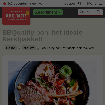
Inloggen
Menu
9,2
beoordeling
op kiyoh.nl
Zoeken
Assortiment
BBQuality bon, het ideale
Kerstpakket!
Home
Nieuws
BBQuality bon, het ideale Kerstpakket!