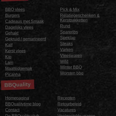
BBQ vlees
Pick & Mix
Burgers
Relatiegeschenken &
Kerstpakketten
Cadeaus met Smaak
Rund
Dagelijks vlees
Spareribs
Gehakt
Speklap
Gekruid / gemarineerd
Steaks
Kalf
Varken
Kerst vlees
Vleeswaren
Kip
Wild
Lam
Winter BBQ
Maaltijdgemak
Worsten bbq
Picanha
BBQuality
Homepagina
Recepten
BBQualitytime blog
Retourbeleid
Contact
Vacatures
De BBQuality club
Veelgestelde vragen