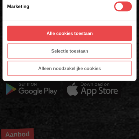
voorwaarden.
Marketing
Download de BBQuality App
Aanmelden
Altijd als eerste op de hoogte zijn van nieuwe acties,
Alle cookies toestaan
* Alleen voor nieuwe inschrijvers, korting niet geldig op reeds
inspiratie en tips om nóg meer uit jouw vlees te halen?
afgeprijsde producten.
Selectie toestaan
Met de BBQuality App voor Android en iOS ontvang je ook
exclusieve App-Only deals die je nergens anders vindt.
Alleen noodzakelijke cookies
Download 'm nu en ontdek het gemak zelf!
Aanbod