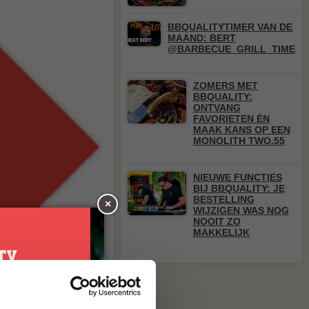
BBQUALITYTIMER VAN DE
MAAND: BERT
@BARBECUE_GRILL_TIME
ZOMERS MET
BBQUALITY:
ONTVANG
FAVORIETEN ÉN
MAAK KANS OP EEN
MONOLITH TWO.55
NIEUWE FUNCTIES
BIJ BBQUALITY: JE
BESTELLING
×
WIJZIGEN WAS NOG
NOOIT ZO
MAKKELIJK