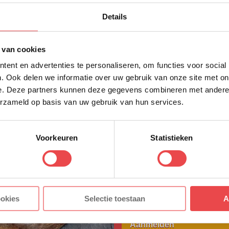
10% korting op 
Details
eerste bestellin
Schrijf je in voor onze nieuws
 van cookies
direct 10% korting op jouw eer
ent en advertenties te personaliseren, om functies voor social
VOORNAAM
*
. Ook delen we informatie over uw gebruik van onze site met on
e. Deze partners kunnen deze gegevens combineren met andere i
erzameld op basis van uw gebruik van hun services.
nden we deze week de laatste keer op woensdag (19 augustus
ACHTERNAAM
*
n we weer zoals vanouds. Onze excuses voor het ongemak.
ct op
met paul@bbquality.nl
Voorkeuren
Statistieken
E-MAILADRES
*
elling
Met jouw aanmelding ga je akkoord
ookies
Selectie toestaan
A
voorwaarden.
Aanmelden