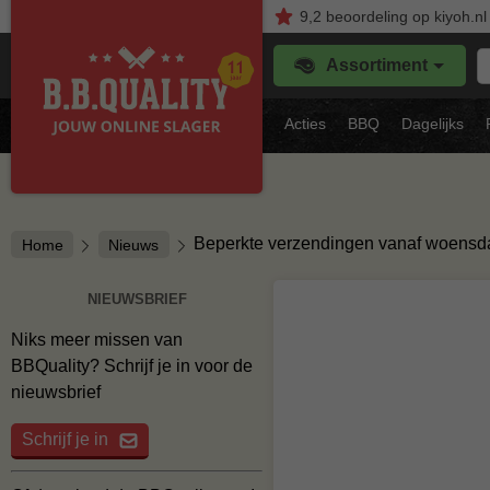
9,2
beoordeling
op kiyoh.nl
Z
Assortiment
je
f
s
Acties
BBQ
Dagelijks
vl
Beperkte verzendingen vanaf woensd
Home
Nieuws
NIEUWSBRIEF
Niks meer missen van
BBQuality? Schrijf je in voor de
nieuwsbrief
Schrijf je in