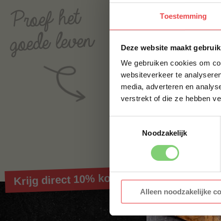
Toestemming
Deze website maakt gebruik
We gebruiken cookies om cont
websiteverkeer te analyseren
media, adverteren en analys
verstrekt of die ze hebben v
Vanwege Lowlands verze
(25 augustus) verzende
Toestemmingsselectie
Voor vragen
neem conta
Noodzakelijk
Krijg direct 10% korting op je eerste best
Alleen noodzakelijke c