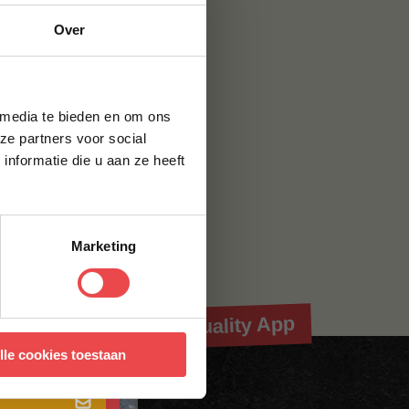
je
Over
g*
brief en ontvang
ste bestelling.
 media te bieden en om ons
ze partners voor social
nformatie die u aan ze heeft
). Vanaf dinsdag
Marketing
Download de BBQuality App
 met onze
algemene
lle cookies toestaan