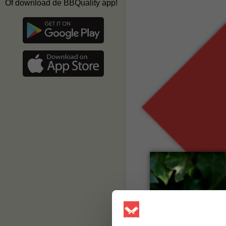
Of download de BBQuality app!