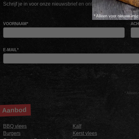
Schrijf je in voor onze nieuwsbrief en ontvang direct jouw kor
* Alleen voor nieuwe insc
VOORNAAM
*
AC
E-MAIL
*
* Alleen 
Aanbod
BBQ vlees
Kalf
Burgers
Kerst vlees