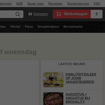
ubonnen
B2B
Spaar mee
Recepten
Klantenservice
FAQ
Inloggen
Winkelwagen
0
ties
Winkel
Pizza
Smaakmakers
Borrelsnacks
af woensdag
LAATSTE NIEUWS
KWALITEITSVLEES
OP JOUW
VAKANTIEADRES!
AUGUSTUS =
ANGUSTUS BIJ
BBQUALITY