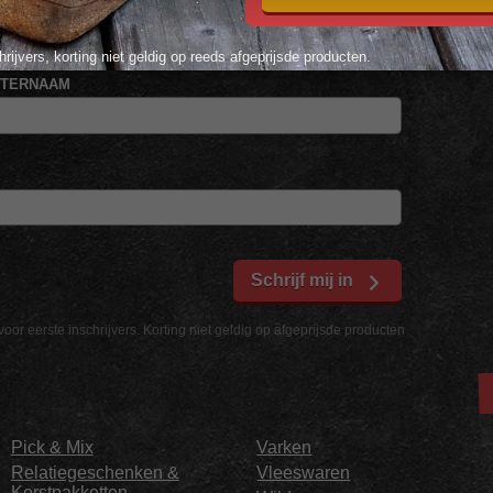
tingscode voor 10% korting*
hrijvers, korting niet geldig op reeds afgeprijsde producten.
HTERNAAM
Schrijf mij in
voor eerste inschrijvers. Korting niet geldig op afgeprijsde producten
Pick & Mix
Varken
Relatiegeschenken &
Vleeswaren
Kerstpakketten