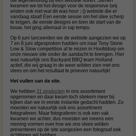
die tegenwoordig bij een website horen. Samen
kwamen we tot het design voor de responsive (wij
wisten ook niet wat dit was hoor ;-)) website die er
vandaag staat! Een eerste sessie om het idee scherp
te krijgen, de eerste designs en toen de start van de
bouw, het ging allemaal in rap tempo.
Op 6 juni lanceerden we de website aangezien we op
7 en 8 juni afgesproken hadden om naar Tony Stone
Low & Slow competition af te reizen in Hoofddorp om
onze nieuwe site onder de aandacht te brengen. Hier
was natuurlijk ons Backyard BBQ team Holland
actief, die wij graag in de weer wilden zien met ons
vlees en om het resultaat te proeven natuurlijk!
Het vullen van de site.
We hebben
31 producten
in ons assortiment
opgenomen en daar kwam toch stiekem meer bij
kijken dan we in eerste instantie gedacht hadden. Zo
moesten we natuurlijk ook ons assortiment
fotograferen. Maar fotograferen is ook een vak
kwamen we achter, dus moesten we ineens een
mening vormen over hoe we ons vlees wilden
presenteren op de site aangezien een fotograaf ook
richtlijnen wil hebben.