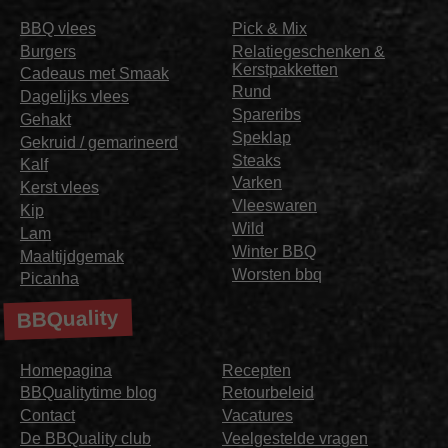
BBQ vlees
Pick & Mix
Burgers
Relatiegeschenken &
Kerstpakketten
Cadeaus met Smaak
Rund
Dagelijks vlees
Spareribs
Gehakt
Speklap
Gekruid / gemarineerd
Steaks
Kalf
Varken
Kerst vlees
Vleeswaren
Kip
Wild
Lam
Winter BBQ
Maaltijdgemak
Worsten bbq
Picanha
BBQuality
Homepagina
Recepten
BBQualitytime blog
Retourbeleid
Contact
Vacatures
De BBQuality club
Veelgestelde vragen