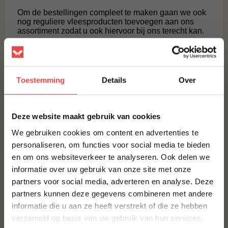
Om de bestellingen compleet te maken gaan we ook
nog reguliere vleesproducten toevoegen aan ons
assortiment zodat u ook hiervoor bij ons terecht kan.
Niet alleen vlees staat in onze toekomstplannen….
maar hier over later meer!
Puntjes op de i.
Toestemming
Details
Over
De laatste weken hebben we samen met Chef du
web en onze online marketing coach
@maartenluijk
×
de puntjes op de i gezet. Een nette mail naar onze
Deze website maakt gebruik van cookies
klanten, een goede google-analytics (alweer zo’n
hippe engelse term) inrichting, het toevoegen van
We gebruiken cookies om content en advertenties te
portiegewichten en het uitbreiden van het
personaliseren, om functies voor social media te bieden
assortiment. Wij zijn er klaar voor in ieder geval en
zijn benieuwd wat onze klanten van ons vinden!
en om ons websiteverkeer te analyseren. Ook delen we
10% korting op je
informatie over uw gebruik van onze site met onze
eerste bestelling*
partners voor social media, adverteren en analyse. Deze
Schrijf je in voor onze nieuwsbrief en ontvang direct
partners kunnen deze gegevens combineren met andere
10% korting op jouw eerste bestelling.
informatie die u aan ze heeft verstrekt of die ze hebben
VOORNAAM
*
verzameld op basis van uw gebruik van hun services.