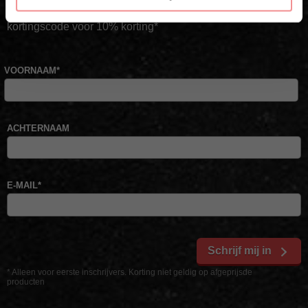
Schrijf je in voor onze nieuwsbrief en ontvang direct jouw
kortingscode voor 10% korting*
VOORNAAM
*
ACHTERNAAM
E-MAIL
*
Schrijf mij in
* Alleen voor eerste inschrijvers. Korting niet geldig op afgeprijsde
producten