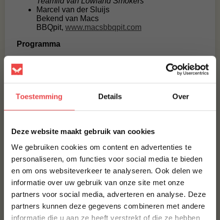
Teamlid van Lowland Smokers
Marcel van der Sluijs
Bekend van Macs
BBQpit,
www.macsbbqpit.com
Programma
10.30 uur
Binnenloop / Opbouw
Demonstratie uitbenen varken
13.00 uur
Demonstratie vis roken en fileren
Toestemming
Details
Over
14.00 – 15.00
Inleveren van de saté
uur
×
Demonstratie uitbenen varken
Deze website maakt gebruik van cookies
15.00 – 16.00
uur
Demonstratie vis roken en fileren
We gebruiken cookies om content en advertenties te
personaliseren, om functies voor social media te bieden
16.00 – 17.00
Inleveren van de burgers
en om ons websiteverkeer te analyseren. Ook delen we
10% korting op je
uur
informatie over uw gebruik van onze site met onze
eerste bestelling*
17.30 uur
Prijsuitreiking
partners voor social media, adverteren en analyse. Deze
Schrijf je in voor onze nieuwsbrief en ontvang direct
Materialen
partners kunnen deze gegevens combineren met andere
10% korting op jouw eerste bestelling.
informatie die u aan ze heeft verstrekt of die ze hebben