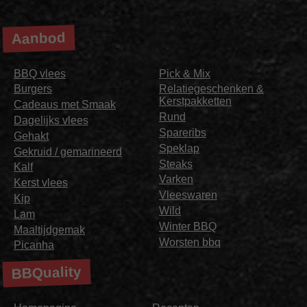
Aanbod
BBQ vlees
Pick & Mix
Burgers
Relatiegeschenken &
Kerstpakketten
Cadeaus met Smaak
Rund
Dagelijks vlees
Spareribs
Gehakt
Speklap
Gekruid / gemarineerd
Steaks
Kalf
Varken
Kerst vlees
Vleeswaren
Kip
Wild
Lam
Winter BBQ
Maaltijdgemak
Worsten bbq
Picanha
BBQuality