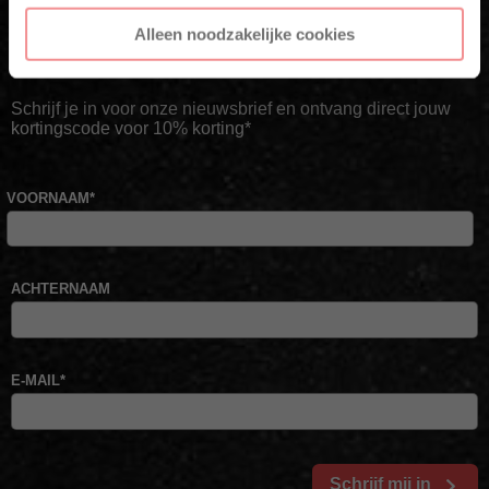
Krijg direct 10% korting op je eerste
Alleen noodzakelijke cookies
bestelling
Schrijf je in voor onze nieuwsbrief en ontvang direct jouw
kortingscode voor 10% korting*
VOORNAAM
*
ACHTERNAAM
E-MAIL
*
Schrijf mij in