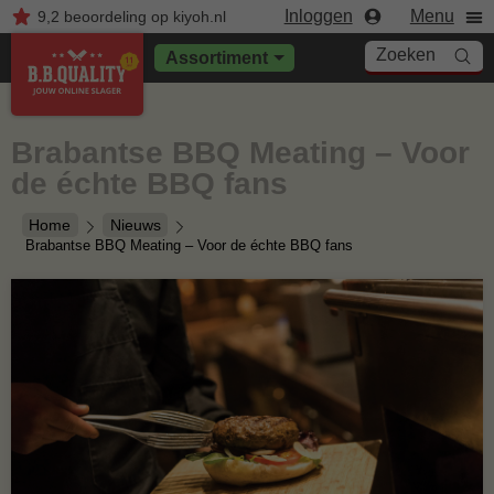
Inloggen
Menu
9,2
beoordeling
op kiyoh.nl
Zoeken
Assortiment
Brabantse BBQ Meating – Voor
de échte BBQ fans
Home
Nieuws
Brabantse BBQ Meating – Voor de échte BBQ fans