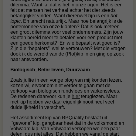
dilemma. Want ja, dat is het in onze ogen. Het is een
feit dat mensen het verhaal achter het dier steeds
belangrijker vinden. Want dierenwelzijn is een
hot
topic
. En terecht natuurlijk. Maar hoe belangrijk is de
portemonnee van onze klanten? Dat is ook meteen
een groot dilemma voor veel ondernemers. Zijn jouw
klanten bereid meer te betalen voor een product met
een goede herkomst? En wie bepaalt wat goed is?
Zijn die “bepalers” wel te vertrouwen? Met die vragen
dook ik de wereld van de (Plof)kip in en ging op zoek
naar antwoorden.
Biologisch, Beter leven, Duurzaam
Zoals jullie in een vorige blog van mij konden lezen,
kozen wij ervoor om niet verder te gaan met de
verkoop van biologisch rundvlees en varkensvlees.
De redenen daarvoor kun je
hier
teruglezen. Maar
met kip hebben we daar eigenlijk nooit heel veel
duidelijkheid in verschaft.
Het assortiment kip van BBQuality bestaat uit
“gewone” kip, gangbaar heet dat in de volksmond en
Volwaard kip. Van Volwaard verkopen we een paar
delen, dus niet alles. Dat hebben we vanaf de start