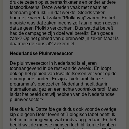
druk te zetten op supermarktketens en onder andere
fastfoodketens. Deze werden vaak met naam en
toenaam gebruikt. En dat werkte. Steeds vaker
hoorde je weer dat zaken “Plofkipvrij” waren. En het
mooiste was dat zaken ineens zelf aan gingen geven
dat ze geen Plofkip verkochten. Dus wat dat betreft
had de campagne zijn doel wel bereikt. Een goede
zaak? Op het gebied van dierenwelzijn zeker. Maar is
daarmee de kous af? Zeker niet.
Nederlandse Pluimveesector
De pluimveesector in Nederland is al jaren
toonaangevend in de rest van de wereld. En loopt
ook op het gebied van kwaliteitseisen ver voor op de
omringende landen. Er zijn al vele ambitieuze
programma’s opgezet en Nederland heeft daarin
internationaal gezien een echte voortrekkersrol. Maar
is dat het beeld dat wij hebben van de Nederlandse
pluimveesector?
Niet dus hè. Datzelfde geldt dus ook voor de overige
kip die geen Beter leven of Biologisch label heeft. Ik
heb in mijn omgeving wat rondvraag gedaan. En het
beeld wat de meeste mensen toch blijken te hebben