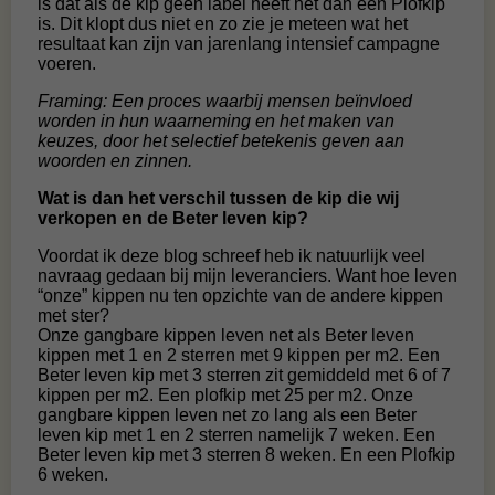
is dat als de kip geen label heeft het dan een Plofkip
is. Dit klopt dus niet en zo zie je meteen wat het
resultaat kan zijn van jarenlang intensief campagne
voeren.
Framing: Een proces waarbij mensen beïnvloed
worden in hun waarneming en het maken van
keuzes, door het selectief betekenis geven aan
woorden en zinnen.
Wat is dan het verschil tussen de kip die wij
verkopen en de Beter leven kip?
Voordat ik deze blog schreef heb ik natuurlijk veel
navraag gedaan bij mijn leveranciers. Want hoe leven
“onze” kippen nu ten opzichte van de andere kippen
met ster?
Onze gangbare kippen leven net als Beter leven
kippen met 1 en 2 sterren met 9 kippen per m2. Een
Beter leven kip met 3 sterren zit gemiddeld met 6 of 7
kippen per m2. Een plofkip met 25 per m2. Onze
gangbare kippen leven net zo lang als een Beter
leven kip met 1 en 2 sterren namelijk 7 weken. Een
Beter leven kip met 3 sterren 8 weken. En een Plofkip
6 weken.