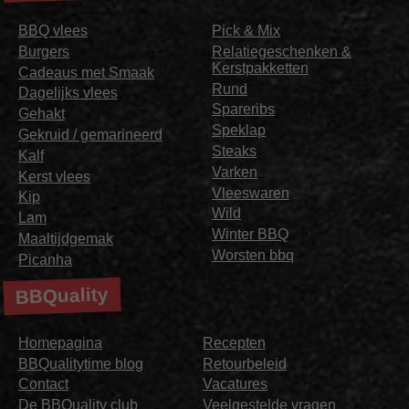
BBQ vlees
Pick & Mix
Burgers
Relatiegeschenken &
Kerstpakketten
Cadeaus met Smaak
Rund
Dagelijks vlees
Spareribs
Gehakt
Speklap
Gekruid / gemarineerd
Steaks
Kalf
Varken
Kerst vlees
Vleeswaren
Kip
Wild
Lam
Winter BBQ
Maaltijdgemak
Worsten bbq
Picanha
BBQuality
Homepagina
Recepten
BBQualitytime blog
Retourbeleid
Contact
Vacatures
De BBQuality club
Veelgestelde vragen