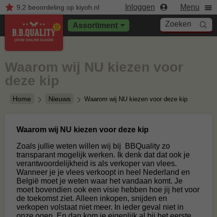
Inloggen
Menu
9,2
beoordeling
op kiyoh.nl
Zoeken
Assortiment
Waarom wij NU kiezen voor
deze kip
Home
Nieuws
Waarom wij NU kiezen voor deze kip
Waarom wij NU kiezen voor deze kip
Zoals jullie weten willen wij bij BBQuality zo
transparant mogelijk werken. Ik denk dat dat ook je
verantwoordelijkheid is als verkoper van vlees.
Wanneer je je vlees verkoopt in heel Nederland en
België moet je weten waar het vandaan komt. Je
moet bovendien ook een visie hebben hoe jij het voor
de toekomst ziet. Alleen inkopen, snijden en
verkopen volstaat niet meer. In ieder geval niet in
onze ogen. En dan kom je eigenlijk al bij het eerste