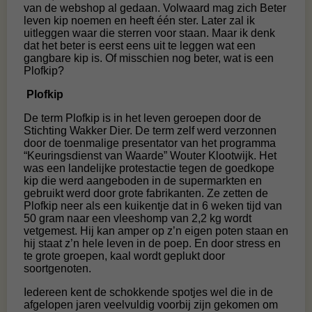
van de webshop al gedaan. Volwaard mag zich Beter
leven kip noemen en heeft één ster. Later zal ik
uitleggen waar die sterren voor staan. Maar ik denk
dat het beter is eerst eens uit te leggen wat een
gangbare kip is. Of misschien nog beter, wat is een
Plofkip?
Plofkip
De term Plofkip is in het leven geroepen door de
Stichting Wakker Dier. De term zelf werd verzonnen
door de toenmalige presentator van het programma
“Keuringsdienst van Waarde” Wouter Klootwijk. Het
was een landelijke protestactie tegen de goedkope
kip die werd aangeboden in de supermarkten en
gebruikt werd door grote fabrikanten. Ze zetten de
Plofkip neer als een kuikentje dat in 6 weken tijd van
50 gram naar een vleeshomp van 2,2 kg wordt
vetgemest. Hij kan amper op z’n eigen poten staan en
hij staat z’n hele leven in de poep. En door stress en
te grote groepen, kaal wordt geplukt door
soortgenoten.
Iedereen kent de schokkende spotjes wel die in de
afgelopen jaren veelvuldig voorbij zijn gekomen om