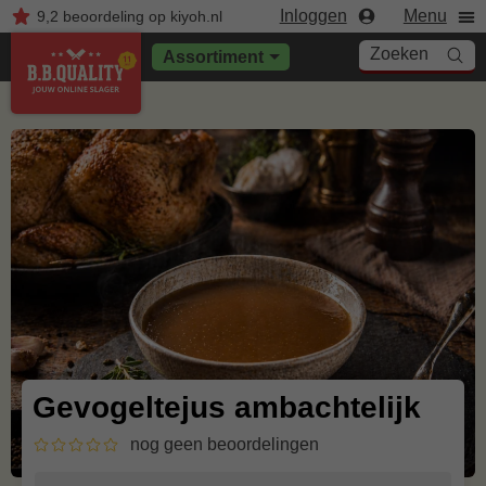
Inloggen
Menu
9,2
beoordeling
op kiyoh.nl
Zoeken
Assortiment
Gevogeltejus ambachtelijk
nog geen beoordelingen