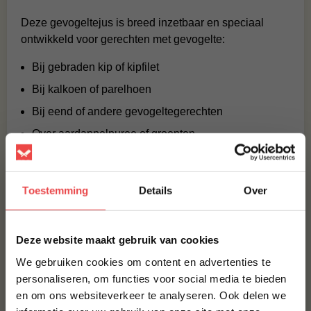
Deze gevogeltejus is breed inzetbaar en speciaal
ontwikkeld voor gerechten met gevogelte:
Bij gebraden kip of kipfilet
Bij kalkoen of parelhoen
Bij eend of andere gevogeltegerechten
Over aardappelpuree of groenten
Ook geschikt als basis voor sauzen of stoofgerechten.
Wat deze gevogeltejus zo bijzonder
Toestemming
Details
Over
maakt
×
Ambachtelijk bereid
Deze website maakt gebruik van cookies
Langzaam ingekookt voor diepe smaak
We gebruiken cookies om content en advertenties te
Geïnspireerd op klassieke fondtechniek
personaliseren, om functies voor social media te bieden
en om ons websiteverkeer te analyseren. Ook delen we
10% korting op je
Volle, natuurlijke umami