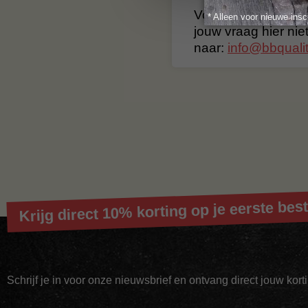
Voor vragen of voor
* Alleen voor nieuwe insc
jouw vraag hier nie
naar:
info@bbqualit
Krijg direct 10% korting op je eerste best
Schrijf je in voor onze nieuwsbrief en ontvang direct jouw kor