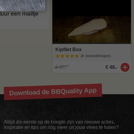
agen
. Staat
stuur een mailtje
Kipfilet Box
(6
beoordelingen
)
€ 60,-
€ 48,-
Download de BBQuality App
Altijd als eerste op de hoogte zijn van nieuwe acties,
inspiratie en tips om nóg meer uit jouw vlees te halen?