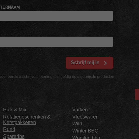
HTERNAAM
Schrijf mij in
voor eerste inschrijvers. Korting niet geldig op afgeprijsde producten
Pick & Mix
Varken
Relatiegeschenken &
Vleeswaren
Kerstpakketten
Wild
Rund
Winter BBQ
Spareribs
Worsten bbq