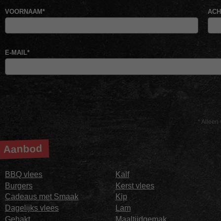
VOORNAAM
*
AC
E-MAIL
*
* Alleen 
Aanbod
BBQ vlees
Kalf
Burgers
Kerst vlees
Cadeaus met Smaak
Kip
Dagelijks vlees
Lam
Gehakt
Maaltijdgemak