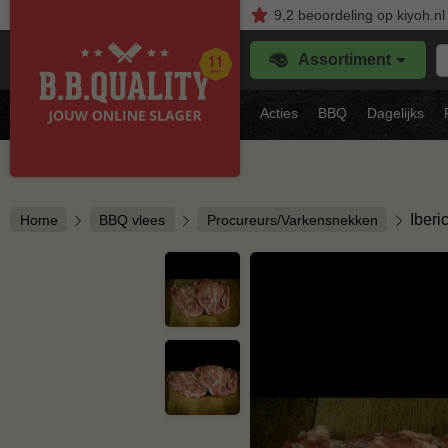
9,2
beoordeling
op kiyoh.nl
Z
Assortiment
je
f
s
Acties
BBQ
Dagelijks
vl
Iberi
Home
BBQ vlees
Procureurs/Varkensnekken