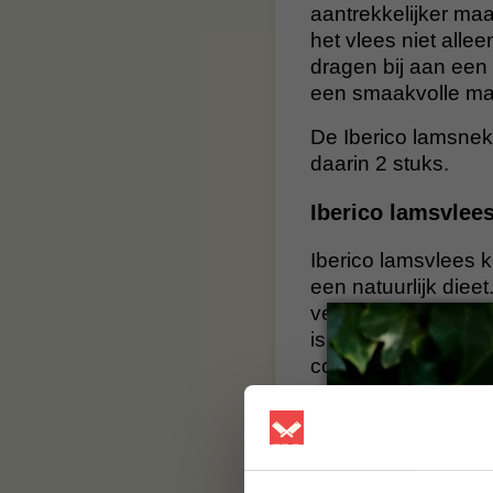
aantrekkelijker maa
het vlees niet all
dragen bij aan een
een smaakvolle maa
De Iberico lamsnek 
daarin 2 stuks.
Iberico lamsvlee
Iberico lamsvlees 
een natuurlijk diee
vetdooradering, ve
is sappig, vol van
cooking op de BBQ.
stuk vlees voor ech
Voor welke bereidi
Iberico lamsnek ku