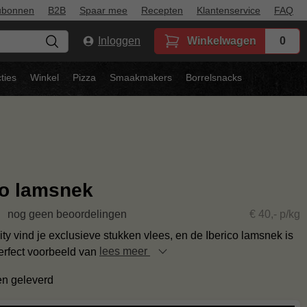
ubonnen
B2B
Spaar mee
Recepten
Klantenservice
FAQ
Inloggen
Winkelwagen
0
ties
Winkel
Pizza
Smaakmakers
Borrelsnacks
co lamsnek
nog geen beoordelingen
€ 40,- p/kg
ty vind je exclusieve stukken vlees, en de Iberico lamsnek is
erfect voorbeeld van
lees meer
en geleverd