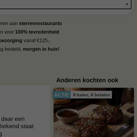
veren aan
sterrenrestaurants
an voor
100% tevredenheid
 bezorging
vanaf €125,-
g besteld,
morgen in huis!
Anderen kochten ook
8 halen, 6 betalen
ACTIE
s daar een
 bekend staat
g