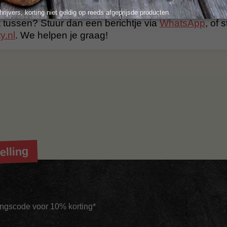
 extra informatie kun je kijken bij de
veelgestelde vr
hrijvers, korting niet geldig op reeds afgeprijsde producten.
t tussen? Stuur dan een berichtje via
WhatsApp
, of 
y.nl
. We helpen je graag!
elling
tingscode voor 10% korting*