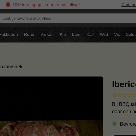
10% korting op je eerste bestelling!
Cadea
oek
avoriete
tuk
Pakketten
Rund
Varken
Kip
Lam
Kalf
Wild
Vis
Selec
ees..
co lamsnek
Iberi
Bij BBQuali
daar een p
Bevror