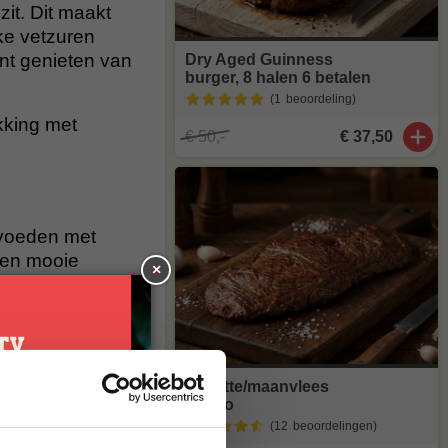
it. Dit maakt
ke vetzuren
unt genieten van
Dry Aged Guinness
burger, 8 halen 6 betalen
.
(1
beoordeling
)
kking met
€ 50,-
€ 37,50
 voeden met
 een mooie
×
De lamsschouder
oven of slow-
n bijzonder
Bavette/maanvlees
Tierno
je
(12
beoordelingen
)
k van de smaak