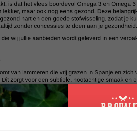
kt, is dat het vlees boordevol Omega 3 en Omega 6 z
een lekker, maar ook nog eens gezond. Deze belangrij
 gezond hart en een goede stofwisseling, zodat je k
ltijd zonder concessies te doen aan je gezondheid
die wij jullie aanbieden wordt geleverd in een verpa
s
komt van lammeren die vrij grazen in Spanje en zich
t. Dit zorgt voor een subtiele, nootachtige smaak en
rgelijkbaar met het bekende Iberico varkensvlees. 
 smaak en perfect voor langzame bereidingen zoals st
 Dankzij de hoge kwaliteit en unieke smaak is dit ee
te liefhebbers.
ng kies jij?
10% korting op 
n je op verschillende manieren bereiden, afhankelij