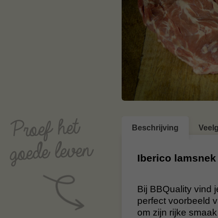
Beschrijving
Veel
Iberico lamsnek
Bij BBQuality vind 
perfect voorbeeld v
om zijn rijke smaa