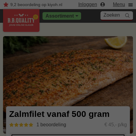
Inloggen
Menu
9,2
beoordeling
op kiyoh.nl
Zoeken
Assortiment
Zalmfilet vanaf 500 gram
1 beoordeling
€ 45,- p/kg