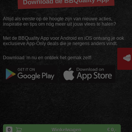
Download de BBQuality App
Altijd als eerste op de hoogte zijn van nieuwe acties,
inspiratie en tips om nóg meer uit jouw vlees te halen?
Met de BBQuality App voor Android en iOS ontvang je ook
exclusieve App-Only deals die je nergens anders vindt.
🥩
Download 'm nu en ontdek het gemak zelf!
Copyright
BBQuality
| 2026
0
Winkelwagen
€ 0,-