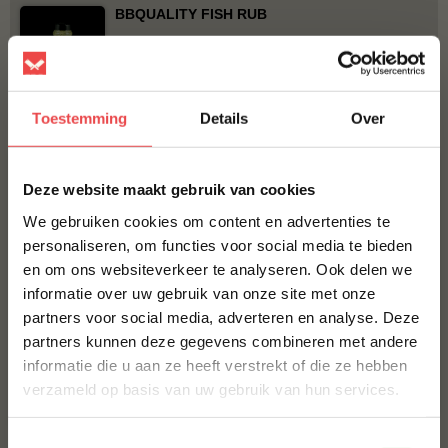
BBQUALITY FISH RUB
€ 10,50
Bestel alles
Toestemming
Details
Over
×
ACTIE
6 halen, 5 betalen
Deze website maakt gebruik van cookies
We gebruiken cookies om content en advertenties te
personaliseren, om functies voor social media te bieden
en om ons websiteverkeer te analyseren. Ook delen we
10% korting op je
informatie over uw gebruik van onze site met onze
eerste bestelling*
partners voor social media, adverteren en analyse. Deze
Schrijf je in voor onze nieuwsbrief en ontvang direct
Rookplank ceder
Angus burger, 6 halen 5
partners kunnen deze gegevens combineren met andere
10% korting op jouw eerste bestelling.
BBQuality
betalen
informatie die u aan ze heeft verstrekt of die ze hebben
(21
)
VOORNAAM
*
verzameld op basis van uw gebruik van hun services.
€ 8,-
€ 30,-
€ 25,-
Toestemmingsselectie