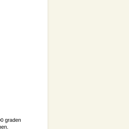
00 graden
men.