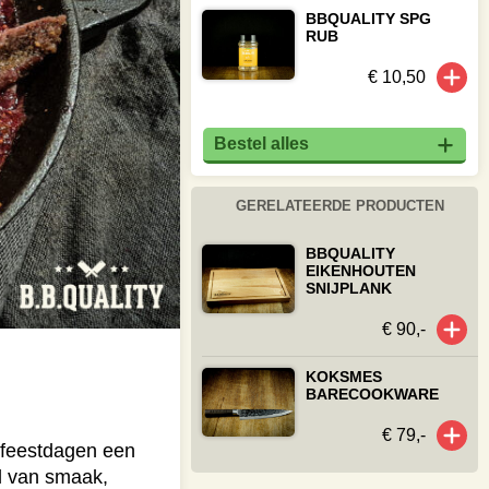
BBQUALITY SPG
RUB
€ 10,50
Bestel alles
GERELATEERDE PRODUCTEN
BBQUALITY
EIKENHOUTEN
SNIJPLANK
€ 90,-
KOKSMES
BARECOOKWARE
€ 79,-
e feestdagen een
ol van smaak,