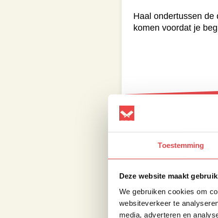
Haal ondertussen de 
komen voordat je beg
Cranberriesaus b
Voeg de cranberries to
Voeg daarna de suiker
Toestemming
laat de saus rustig i
Deze website maakt gebruik
We gebruiken cookies om cont
websiteverkeer te analyseren
media, adverteren en analys