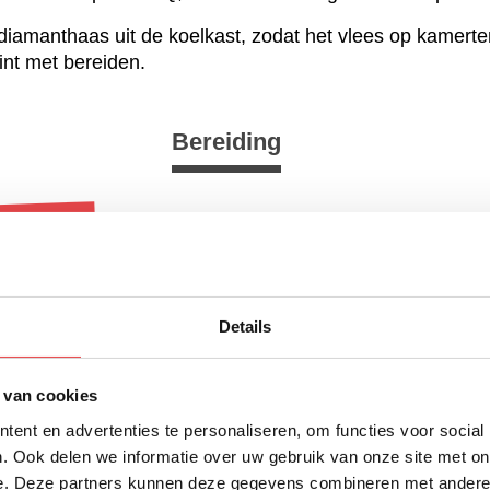
diamanthaas uit de koelkast, zodat het vlees op kamert
int met bereiden.
Bereiding
ereiden
e aan de skillet en laat ze met rust tot ze open beginne
, het water en het sap van de sinaasappels toe. Roer a
Details
nkoken. Ga ondertussen verder met het vlees.
 van cookies
ent en advertenties te personaliseren, om functies voor social
. Ook delen we informatie over uw gebruik van onze site met on
e. Deze partners kunnen deze gegevens combineren met andere i