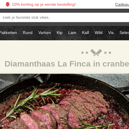
10% korting op je eerste bestelling!
Cadea
oek
avoriete
tuk
Pakketten
Rund
Varken
Kip
Lam
Kalf
Wild
Vis
Selec
ees..
Diamanthaas La Finca in cranbe
saus recept