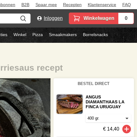
ubonnen
B2B
Spaar mee
Recepten
Klantenservice
FAQ
Inloggen
Winkelwagen
0
ties
Winkel
Pizza
Smaakmakers
Borrelsnacks
rriesaus recept
BESTEL DIRECT
ANGUS
DIAMANTHAAS LA
FINCA URUGUAY
€ 14,40