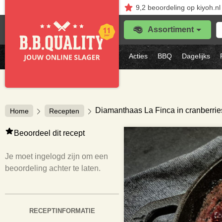
9,2
beoordeling
op kiyoh.nl
Z
Assortiment
je
f
s
Acties
BBQ
Dagelijks
vl
Diamanthaas La Finca in cranberrie
Home
Recepten
Beoordeel dit recept
Je moet ingelogd zijn om een
beoordeling achter te laten.
RECEPTINFORMATIE