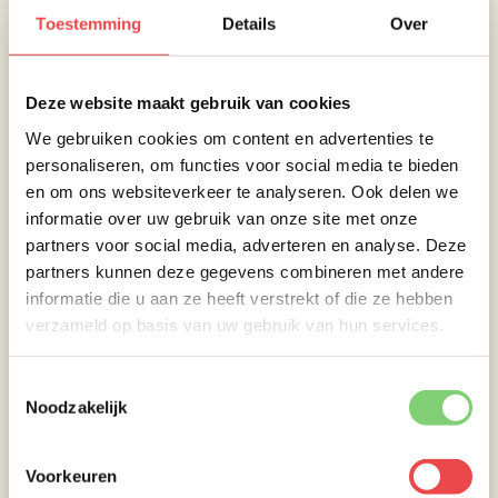
ze zijn zo op. Ofwel, bedenk goed hoeveel je
Toestemming
Details
Over
maakt en besteld bij BBQuality.
Smakelijk eten!!!
Deze website maakt gebruik van cookies
Maak je mijn Iberico ribfingers ends recept en
We gebruiken cookies om content en advertenties te
plaats je dit op Instagram? Tag
personaliseren, om functies voor social media te bieden
dan
@dirks_food_and_bbq
en ik plaats je
en om ons websiteverkeer te analyseren. Ook delen we
gerecht in mijn story.
informatie over uw gebruik van onze site met onze
partners voor social media, adverteren en analyse. Deze
partners kunnen deze gegevens combineren met andere
informatie die u aan ze heeft verstrekt of die ze hebben
verzameld op basis van uw gebruik van hun services.
Toestemmingsselectie
Noodzakelijk
Voorkeuren