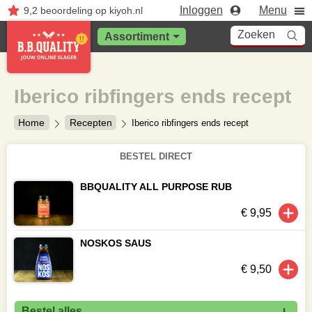
Inloggen
Menu
9,2
beoordeling
op kiyoh.nl
Zoeken
Assortiment
Iberico ribfingers ends recept
Home
Recepten
Iberico ribfingers ends recept
BESTEL DIRECT
BBQUALITY ALL PURPOSE RUB
€ 9,95
NOSKOS SAUS
€ 9,50
Bestel alles