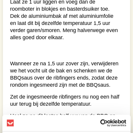
Laat ze 1 uur liggen en voeg dan de
roomboter in blokjes en basterdsuiker toe.
Dek de aluminiumbak af met aluminiumfolie
en laat dit bij dezelfde temperatuur 1,5 uur
verder garen/smoren. Meng halverwege even
alles goed door elkaar.
Wanneer ze na 1,5 uur zover zijn, verwijderen
we het vocht uit de bak en schenken we de
BBQsaus over de ribfingers ends, zodat deze
rondom ingesmeerd zijn met de BBQsaus.
Zet de ingesmeerde ribfingers nu nog een half
uur terug bij dezelfde temperatuur.
Haal ze na dit laatse half uur van de BBQ en
leg ze in een schaaltje. Ze zullen maar
eventjes in een schaaltje op tafel liggen, want