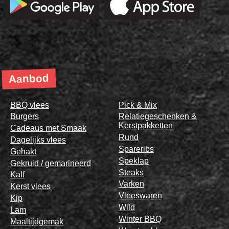
Aanbod
BBQ vlees
Pick & Mix
Burgers
Relatiegeschenken &
Kerstpakketten
Cadeaus met Smaak
Rund
Dagelijks vlees
Spareribs
Gehakt
Speklap
Gekruid / gemarineerd
Steaks
Kalf
Varken
Kerst vlees
Vleeswaren
Kip
Wild
Lam
Winter BBQ
Maaltijdgemak